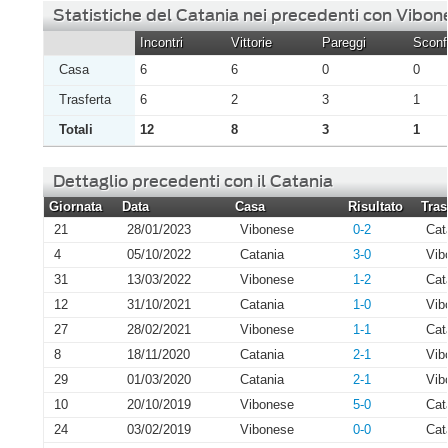
Statistiche del Catania nei precedenti con Vibon
Incontri
Vittorie
Pareggi
Sconfi
Casa
6
6
0
0
Trasferta
6
2
3
1
Totali
12
8
3
1
Dettaglio precedenti con il Catania
Giornata
Data
Casa
Risultato
Tras
21
28/01/2023
Vibonese
0-2
Cat
4
05/10/2022
Catania
3-0
Vib
31
13/03/2022
Vibonese
1-2
Cat
12
31/10/2021
Catania
1-0
Vib
27
28/02/2021
Vibonese
1-1
Cat
8
18/11/2020
Catania
2-1
Vib
29
01/03/2020
Catania
2-1
Vib
10
20/10/2019
Vibonese
5-0
Cat
24
03/02/2019
Vibonese
0-0
Cat