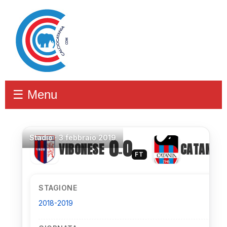
☰ Menu
Stadio
·
3 febbraio 2019
0
0
VIBONESE
CATANIA
–
FT
STAGIONE
2018-2019