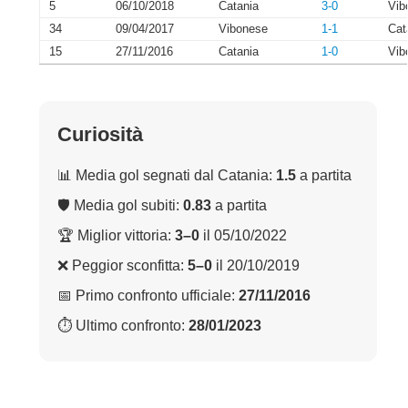
5
06/10/2018
Catania
3-0
Vib
34
09/04/2017
Vibonese
1-1
Cat
15
27/11/2016
Catania
1-0
Vib
Curiosità
📊 Media gol segnati dal Catania:
1.5
a partita
🛡 Media gol subiti:
0.83
a partita
🏆 Miglior vittoria:
3–0
il 05/10/2022
❌ Peggior sconfitta:
5–0
il 20/10/2019
📅 Primo confronto ufficiale:
27/11/2016
⏱ Ultimo confronto:
28/01/2023