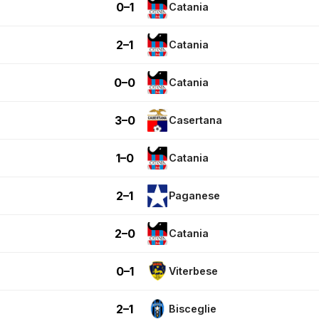
0–1
Catania
2–1
Catania
0–0
Catania
3–0
Casertana
1–0
Catania
2–1
Paganese
2–0
Catania
0–1
Viterbese
2–1
Bisceglie