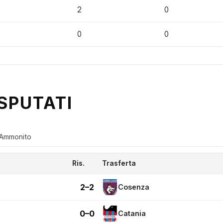
2
0
0
0
SPUTATI
Ammonito
Ris.
Trasferta
2–2
Cosenza
0–0
Catania