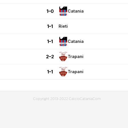
1–0
Catania
1–1
Rieti
1–1
Catania
2–2
Trapani
1–1
Trapani
Copyright 2013-2022 CalcioCataniaCom