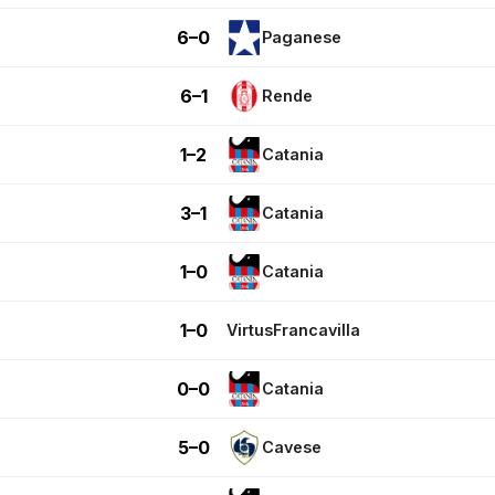
6–0
Paganese
6–1
Rende
1–2
Catania
3–1
Catania
1–0
Catania
1–0
VirtusFrancavilla
0–0
Catania
5–0
Cavese