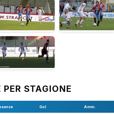
E PER STAGIONE
esenze
Gol
Amm.