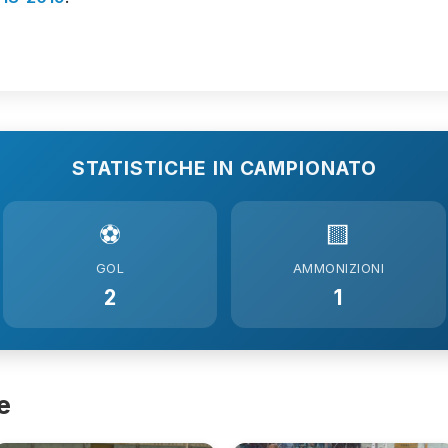
STATISTICHE IN CAMPIONATO
⚽
🟨
GOL
AMMONIZIONI
2
1
e