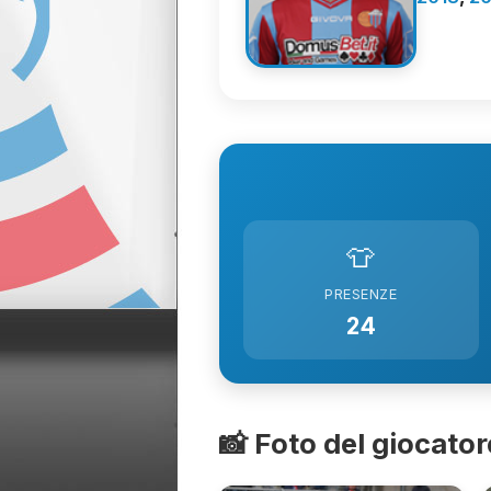
👕
PRESENZE
24
📸 Foto del giocator