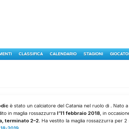
MENTI
CLASSIFICA
CALENDARIO
STAGIONI
GIOCATO
odic
è stato un calciatore del Catania nel ruolo di
. Nato a
ito in maglia rossazzurra
l’11 febbraio 2018
, in occasion
, terminato 2–2
. Ha vestito la maglia rossazzurra per 2 
18-2019
.