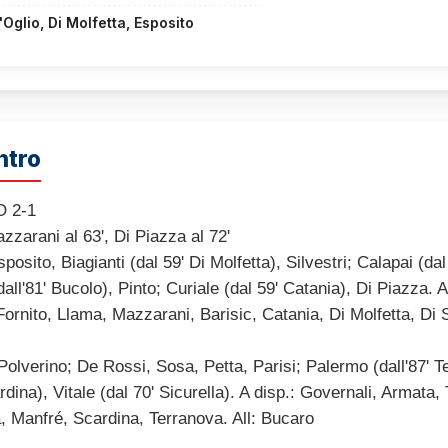
'Oglio, Di Molfetta, Esposito
ntro
 2-1
zzarani al 63', Di Piazza al 72'
osito, Biagianti (dal 59' Di Molfetta), Silvestri; Calapai (dal
dall'81' Bucolo), Pinto; Curiale (dal 59' Catania), Di Piazza. 
rnito, Llama, Mazzarani, Barisic, Catania, Di Molfetta, Di St
lverino; De Rossi, Sosa, Petta, Parisi; Palermo (dall'87' 
rdina), Vitale (dal 70' Sicurella). A disp.: Governali, Armata,
a, Manfré, Scardina, Terranova. All: Bucaro