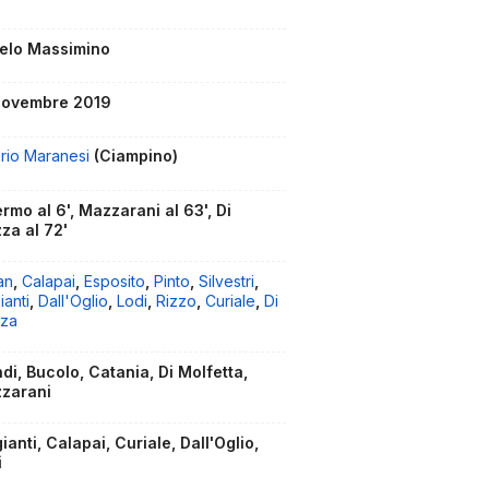
elo Massimino
novembre 2019
erio Maranesi
(Ciampino)
rmo al 6', Mazzarani al 63', Di
za al 72'
an
,
Calapai
,
Esposito
,
Pinto
,
Silvestri
,
ianti
,
Dall'Oglio
,
Lodi
,
Rizzo
,
Curiale
,
Di
zza
di, Bucolo, Catania, Di Molfetta,
zarani
ianti, Calapai, Curiale, Dall'Oglio,
i