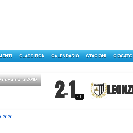
MENTI
CLASSIFICA
CALENDARIO
STAGIONI
GIOCATO
2
1
0 novembre 2019
–
LEONZ
FT
9-2020