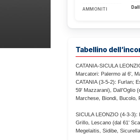
Dall
AMMONITI
Tabellino dell’inco
CATANIA-SICULA LEONZIO
Marcatori: Palermo al 6', Ma
CATANIA (3-5-2): Furlan; Esp
59' Mazzarani), Dall'Oglio (
Marchese, Biondi, Bucolo, Fo
SICULA LEONZIO (4-3-3): Po
Grillo, Lescano (dal 61' Sca
Megelaitis, Sidibe, Sicurell