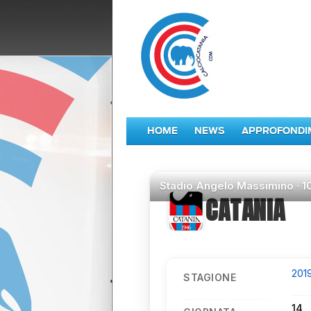
HOME
NEWS
APPROFONDI
Stadio
Angelo Massimino ·
1
CATANIA
201
STAGIONE
14