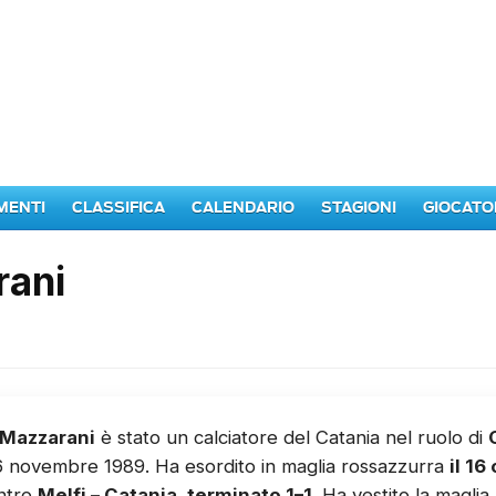
MENTI
CLASSIFICA
CALENDARIO
STAGIONI
GIOCATO
rani
Mazzarani
è stato un calciatore del Catania nel ruolo di
6 novembre 1989. Ha esordito in maglia rossazzurra
il 16
ontro
Melfi – Catania, terminato 1–1
. Ha vestito la magli