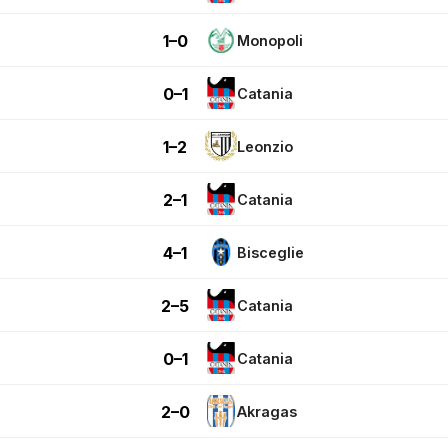
1–0
Monopoli
0–1
Catania
1–2
Leonzio
2–1
Catania
4–1
Bisceglie
2–5
Catania
0–1
Catania
2–0
Akragas