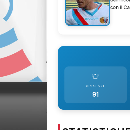
con il Ca
👕
PRESENZE
91