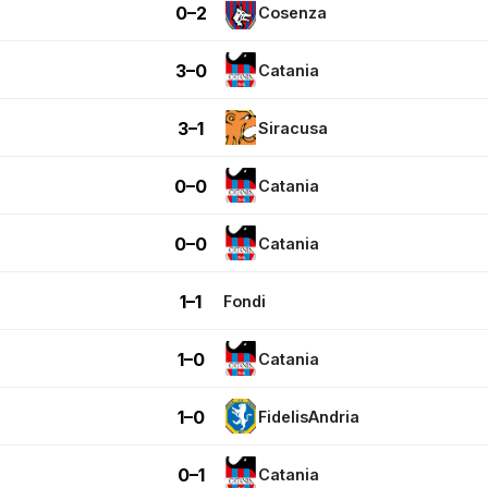
0–2
Cosenza
3–0
Catania
3–1
Siracusa
0–0
Catania
0–0
Catania
1–1
Fondi
1–0
Catania
1–0
FidelisAndria
0–1
Catania