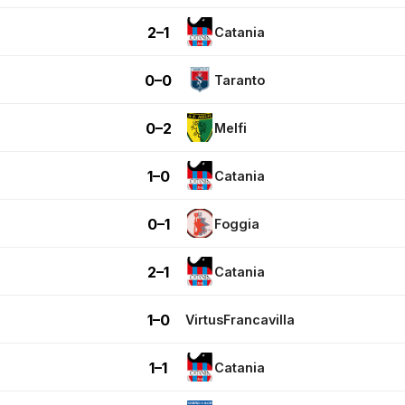
2–1
Catania
0–0
Taranto
0–2
Melfi
1–0
Catania
0–1
Foggia
2–1
Catania
1–0
VirtusFrancavilla
1–1
Catania