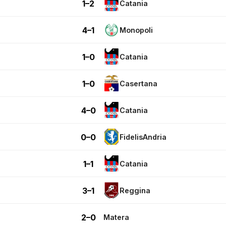
1–2
Catania
4–1
Monopoli
1–0
Catania
1–0
Casertana
4–0
Catania
0–0
FidelisAndria
1–1
Catania
3–1
Reggina
2–0
Matera