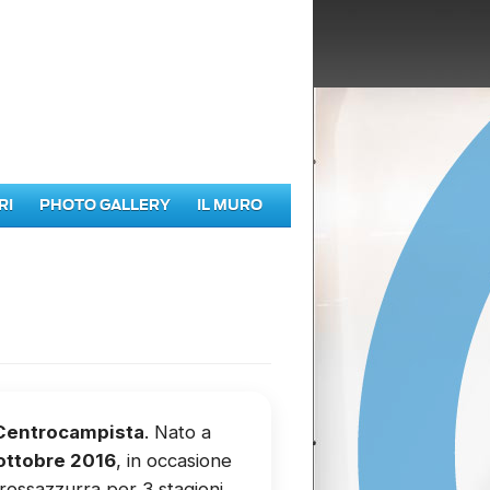
RI
PHOTO GALLERY
IL MURO
Centrocampista
. Nato a
 ottobre 2016
, in occasione
a rossazzurra per 3 stagioni