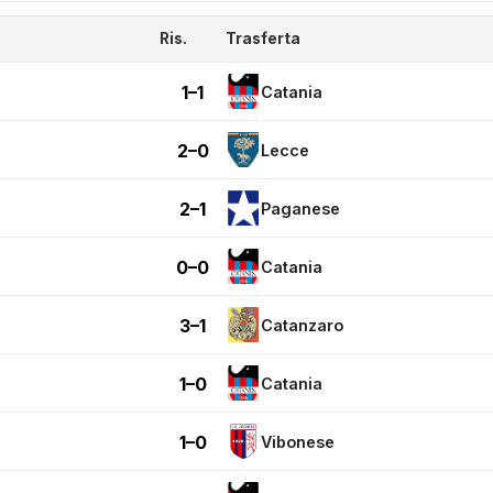
Ris.
Trasferta
1–1
Catania
2–0
Lecce
2–1
Paganese
0–0
Catania
3–1
Catanzaro
1–0
Catania
1–0
Vibonese