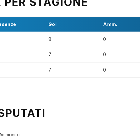
E PER STAGIONE
esenze
Gol
Amm.
9
0
7
0
7
0
SPUTATI
Ammonito