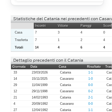
Statistiche del Catania nei precedenti con Casa
Incontri
Vittorie
Pareggi
Sconfi
Casa
7
3
4
0
Trasferta
7
1
2
4
Totali
14
4
6
4
Dettaglio precedenti con il Catania
Giornata
Data
Casa
Risultato
Tras
33
23/03/2026
Catania
1-1
Cas
14
15/11/2025
Casarano
1-0
Cat
29
11/04/1999
Catania
0-0
Cas
12
29/11/1998
Casarano
0-2
Cat
21
14/02/1993
Catania
2-1
Cas
4
20/09/1992
Casarano
0-0
Cat
27
12/04/1992
Catania
1-1
Cas