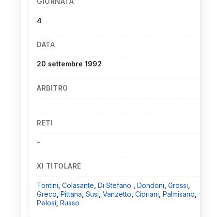
GIORNATA
4
DATA
20 settembre 1992
ARBITRO
RETI
-
XI TITOLARE
Tontini
,
Colasante
,
Di Stefano
,
Dondoni
,
Grossi
,
Greco
,
Pittana
,
Susi
,
Vanzetto
,
Cipriani
,
Palmisano
,
Pelosi
,
Russo