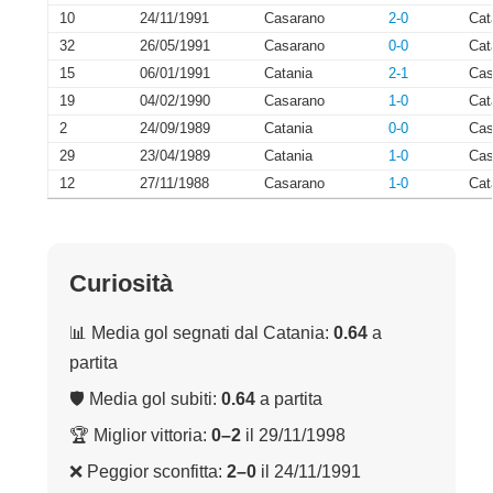
10
24/11/1991
Casarano
2-0
Cat
32
26/05/1991
Casarano
0-0
Cat
15
06/01/1991
Catania
2-1
Cas
19
04/02/1990
Casarano
1-0
Cat
2
24/09/1989
Catania
0-0
Cas
29
23/04/1989
Catania
1-0
Cas
12
27/11/1988
Casarano
1-0
Cat
Curiosità
📊 Media gol segnati dal Catania:
0.64
a
partita
🛡 Media gol subiti:
0.64
a partita
🏆 Miglior vittoria:
0–2
il 29/11/1998
❌ Peggior sconfitta:
2–0
il 24/11/1991