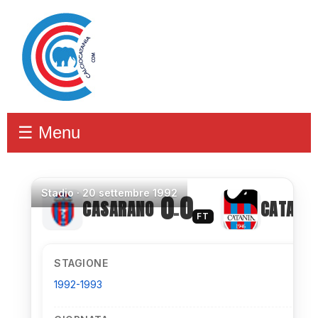
☰ Menu
Stadio
·
20 settembre 1992
0
0
CASARANO
CATANIA
–
FT
STAGIONE
1992-1993