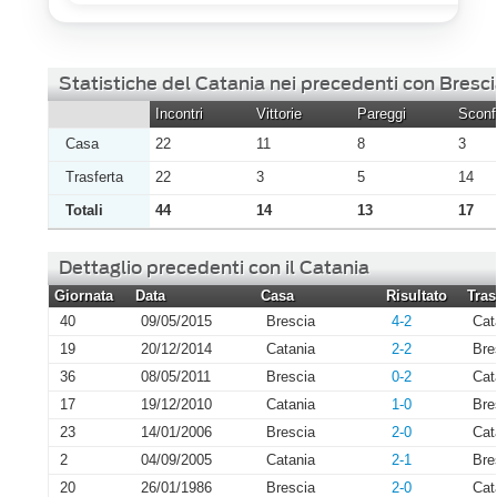
Statistiche del Catania nei precedenti con Bresci
Incontri
Vittorie
Pareggi
Sconfi
Casa
22
11
8
3
Trasferta
22
3
5
14
Totali
44
14
13
17
Dettaglio precedenti con il Catania
Giornata
Data
Casa
Risultato
Tras
40
09/05/2015
Brescia
4-2
Cat
19
20/12/2014
Catania
2-2
Bre
36
08/05/2011
Brescia
0-2
Cat
17
19/12/2010
Catania
1-0
Bre
23
14/01/2006
Brescia
2-0
Cat
2
04/09/2005
Catania
2-1
Bre
20
26/01/1986
Brescia
2-0
Cat