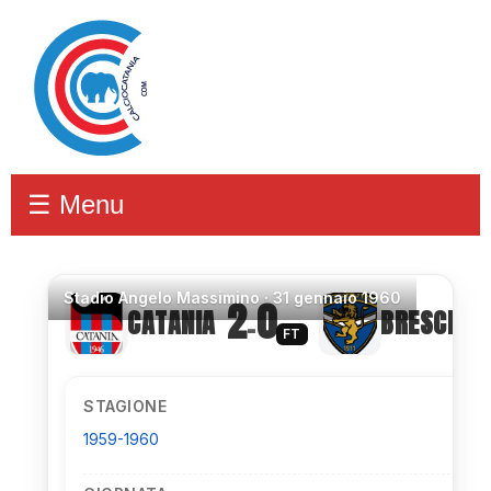
☰ Menu
Stadio
Angelo Massimino ·
31 gennaio 1960
2
0
CATANIA
BRESCIA
–
FT
STAGIONE
1959-1960