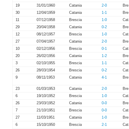
19
31/01/1960
Catania
2-0
Bre
30
12/04/1959
Catania
1-1
Bre
11
07/12/1958
Brescia
1-0
Cat
29
20/04/1958
Catania
0-2
Bre
12
08/12/1957
Brescia
1-0
Cat
27
07/04/1957
Catania
2-0
Bre
10
02/12/1956
Brescia
0-1
Cat
20
26/02/1956
Catania
1-2
Bre
3
02/10/1955
Brescia
1-1
Cat
26
28/03/1954
Brescia
0-2
Cat
9
08/11/1953
Catania
4-1
Bre
23
01/03/1953
Catania
2-0
Bre
6
19/10/1952
Brescia
1-0
Cat
26
23/03/1952
Catania
0-0
Bre
7
21/10/1951
Brescia
0-0
Cat
27
11/03/1951
Catania
1-0
Bre
6
15/10/1950
Brescia
2-1
Cat