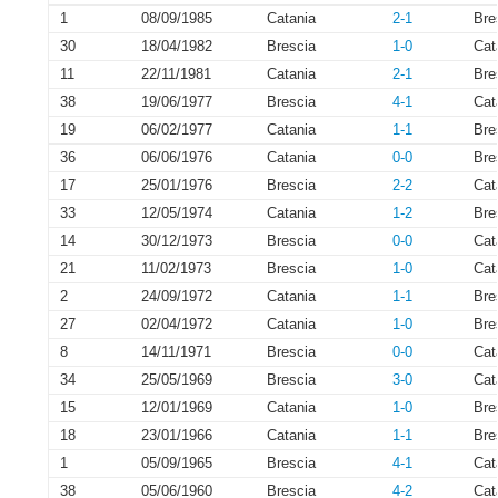
1
08/09/1985
Catania
2-1
Bre
30
18/04/1982
Brescia
1-0
Cat
11
22/11/1981
Catania
2-1
Bre
38
19/06/1977
Brescia
4-1
Cat
19
06/02/1977
Catania
1-1
Bre
36
06/06/1976
Catania
0-0
Bre
17
25/01/1976
Brescia
2-2
Cat
33
12/05/1974
Catania
1-2
Bre
14
30/12/1973
Brescia
0-0
Cat
21
11/02/1973
Brescia
1-0
Cat
2
24/09/1972
Catania
1-1
Bre
27
02/04/1972
Catania
1-0
Bre
8
14/11/1971
Brescia
0-0
Cat
34
25/05/1969
Brescia
3-0
Cat
15
12/01/1969
Catania
1-0
Bre
18
23/01/1966
Catania
1-1
Bre
1
05/09/1965
Brescia
4-1
Cat
38
05/06/1960
Brescia
4-2
Cat