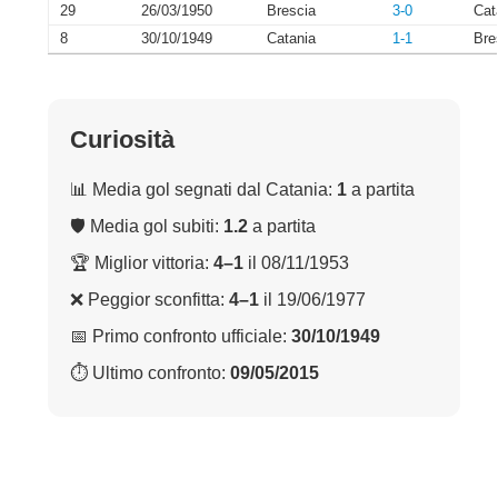
29
26/03/1950
Brescia
3-0
Cat
8
30/10/1949
Catania
1-1
Bre
Curiosità
📊 Media gol segnati dal Catania:
1
a partita
🛡 Media gol subiti:
1.2
a partita
🏆 Miglior vittoria:
4–1
il 08/11/1953
❌ Peggior sconfitta:
4–1
il 19/06/1977
📅 Primo confronto ufficiale:
30/10/1949
⏱ Ultimo confronto:
09/05/2015