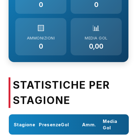
0
0
🟨
📊
AMMONIZIONI
MEDIA GOL
0
0,00
STATISTICHE PER
STAGIONE
Media
Stagione
Presenze
Gol
Amm.
Gol