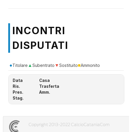
INCONTRI
DISPUTATI
●
▲
▼
■
Titolare
Subentrato
Sostituito
Ammonito
Data
Casa
Ris.
Trasferta
Pres.
Amm.
Stag.
Copyright 2013-2022 CalcioCataniaCom