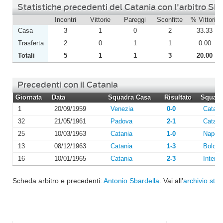
Statistiche precedenti del Catania con l'arbitro Sb
Incontri
Vittorie
Pareggi
Sconfitte
% Vittorie
Casa
3
1
0
2
33.33
Trasferta
2
0
1
1
0.00
Totali
5
1
1
3
20.00
Precedenti con il Catania
Giornata
Data
Squadra Casa
Risultato
Squadra
1
20/09/1959
Venezia
0-0
Catani
32
21/05/1961
Padova
2-1
Catani
25
10/03/1963
Catania
1-0
Napoli
13
08/12/1963
Catania
1-3
Bolog
16
10/01/1965
Catania
2-3
Inter
Scheda arbitro e precedenti:
Antonio Sbardella
. Vai all’
archivio stag
I più letti di Agosto 2026