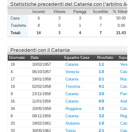
Statistiche precedenti del Catania con l'arbitro Ad
Incontri
Vittorie
Pareggi
Sconfitte
% Vittorie
Casa
6
3
3
0
50.00
Trasferta
8
0
1
7
0.00
Totali
14
3
4
7
21.43
Precedenti con il Catania
Giornata
Data
Squadra Casa
Risultato
Squadra
19
10/02/1957
Catania
1-1
Venezi
4
06/10/1957
Venezia
1-0
Catani
17
19/01/1958
Catania
2-1
Marzot
19
02/02/1958
Triestina
4-1
Catani
9
23/11/1958
Catania
3-0
Parma
16
11/01/1959
Catania
0-0
Atalan
34
10/05/1959
Reggiana
1-0
Catani
8
08/11/1959
Catania
3-2
Reggi
20
19/02/1961
Atalanta
1-0
Catani
33
30/05/1961
Torino
2-1
Catani