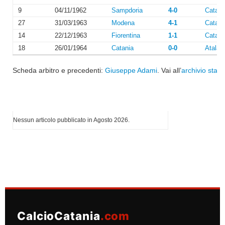
9
04/11/1962
Sampdoria
4-0
Catani
27
31/03/1963
Modena
4-1
Catani
14
22/12/1963
Fiorentina
1-1
Catani
18
26/01/1964
Catania
0-0
Atalan
Scheda arbitro e precedenti:
Giuseppe Adami
. Vai all’
archivio stagi
I più letti di Agosto 2026
Nessun articolo pubblicato in Agosto 2026.
CalcioCatania
.com