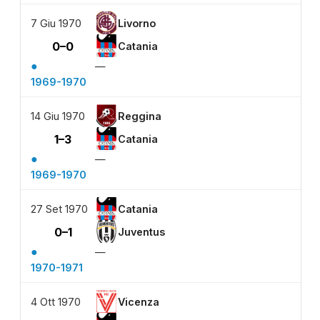
7 Giu 1970
Livorno
0–0
Catania
●
—
1969-1970
14 Giu 1970
Reggina
1–3
Catania
●
—
1969-1970
27 Set 1970
Catania
0–1
Juventus
●
—
1970-1971
4 Ott 1970
Vicenza