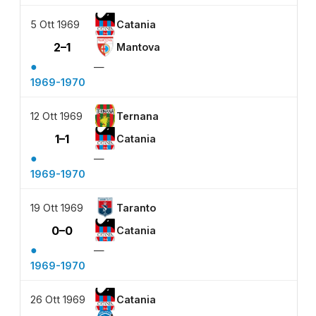
5 Ott 1969
Catania
2–1
Mantova
●
—
1969-1970
12 Ott 1969
Ternana
1–1
Catania
●
—
1969-1970
19 Ott 1969
Taranto
0–0
Catania
●
—
1969-1970
26 Ott 1969
Catania