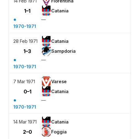
14 Feb 1971
Fiorentina
1–1
Catania
●
—
1970-1971
28 Feb 1971
Catania
1–3
Sampdoria
●
—
1970-1971
7 Mar 1971
Varese
0–1
Catania
●
—
1970-1971
14 Mar 1971
Catania
2–0
Foggia