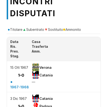
INCONTRI
DISPUTATI
●
▲
▼
■
Titolare
Subentrato
Sostituito
Ammonito
Data
Casa
Ris.
Trasferta
Pres.
Amm.
Stag.
15 Ott 1967
Verona
1–0
Catania
●
—
1967-1968
3 Dic 1967
Catania
1–0
Padova