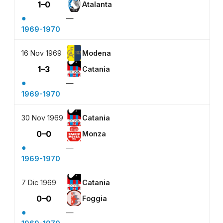
1–0
Atalanta
●
—
1969-1970
16 Nov 1969
Modena
1–3
Catania
●
—
1969-1970
30 Nov 1969
Catania
0–0
Monza
●
—
1969-1970
7 Dic 1969
Catania
0–0
Foggia
●
—