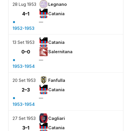
28 Lug 1953
Legnano
4–1
Catania
●
—
1952-1953
13 Set 1953
Catania
0–0
Salernitana
●
—
1953-1954
20 Set 1953
Fanfulla
2–3
Catania
●
—
1953-1954
27 Set 1953
Cagliari
3–1
Catania