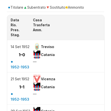
●
▲
▼
■
Titolare
Subentrato
Sostituito
Ammonito
Data
Casa
Ris.
Trasferta
Pres.
Amm.
Stag.
14 Set 1952
Treviso
1–0
Catania
●
—
1952-1953
21 Set 1952
Vicenza
1–1
Catania
●
—
1952-1953