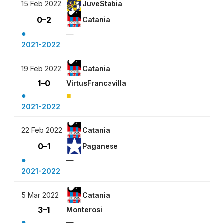
15 Feb 2022
JuveStabia
0–2
Catania
●
—
2021-2022
19 Feb 2022
Catania
1–0
VirtusFrancavilla
●
■
2021-2022
22 Feb 2022
Catania
0–1
Paganese
●
—
2021-2022
5 Mar 2022
Catania
3–1
Monterosi
●
—