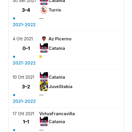
30 Set 2021
Catania
3–4
Turris
●
—
2021-2022
4 Ott 2021
Az Picerno
0–1
Catania
●
■
2021-2022
10 Ott 2021
Catania
3–2
JuveStabia
●
—
2021-2022
17 Ott 2021
VirtusFrancavilla
1–1
Catania
●
—