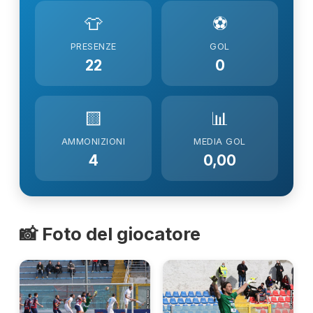
👕
⚽
PRESENZE
GOL
22
0
🟨
📊
AMMONIZIONI
MEDIA GOL
4
0,00
📸 Foto del giocatore