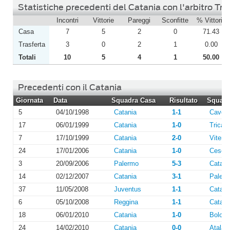
Statistiche precedenti del Catania con l'arbitro Tre
Incontri
Vittorie
Pareggi
Sconfitte
% Vittorie
Casa
7
5
2
0
71.43
Trasferta
3
0
2
1
0.00
Totali
10
5
4
1
50.00
Precedenti con il Catania
Giornata
Data
Squadra Casa
Risultato
Squadra
5
04/10/1998
Catania
1-1
Caves
17
06/01/1999
Catania
1-0
Tricas
7
17/10/1999
Catania
2-0
Viterb
24
17/01/2006
Catania
1-0
Cesen
3
20/09/2006
Palermo
5-3
Catani
14
02/12/2007
Catania
3-1
Paler
37
11/05/2008
Juventus
1-1
Catani
6
05/10/2008
Reggina
1-1
Catani
18
06/01/2010
Catania
1-0
Bolog
24
14/02/2010
Catania
0-0
Atalan