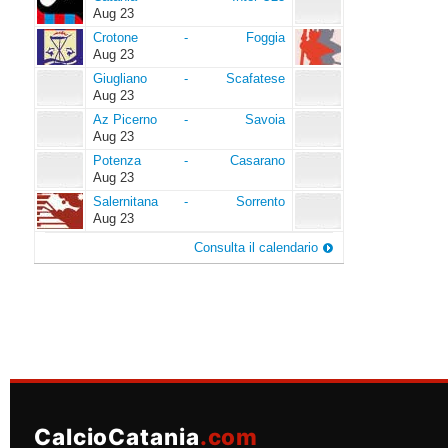
U23
Aug 23
Crotone
Foggia
Crotone
-
Foggia
Aug 23
Giugliano
Scafatese
Giugliano
-
Scafatese
Aug 23
Az
Savoia
Az Picerno
-
Savoia
Picerno
Aug 23
Potenza
Casarano
Potenza
-
Casarano
Aug 23
Salernitana
Sorrento
Salernitana
-
Sorrento
Aug 23
Consulta il calendario
CalcioCatania
.com