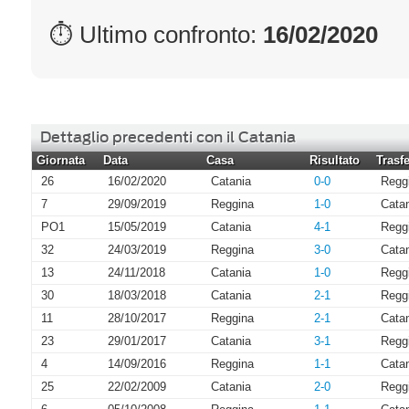
⏱ Ultimo confronto:
16/02/2020
Dettaglio precedenti con il Catania
Giornata
Data
Casa
Risultato
Trasfe
26
16/02/2020
Catania
0-0
Regg
7
29/09/2019
Reggina
1-0
Cata
PO1
15/05/2019
Catania
4-1
Regg
32
24/03/2019
Reggina
3-0
Cata
13
24/11/2018
Catania
1-0
Regg
30
18/03/2018
Catania
2-1
Regg
11
28/10/2017
Reggina
2-1
Cata
23
29/01/2017
Catania
3-1
Regg
4
14/09/2016
Reggina
1-1
Cata
25
22/02/2009
Catania
2-0
Regg