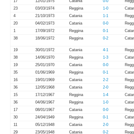
17
12/01/1975
Catania
0-0
Regg
23
03/03/1974
Reggina
1-0
Cata
4
21/10/1973
Catania
1-1
Regg
20
04/02/1973
Catania
0-0
Regg
1
17/09/1972
Reggina
0-1
Cata
38
18/06/1972
Reggina
0-2
Cata
19
30/01/1972
Catania
4-1
Regg
38
14/06/1970
Reggina
1-3
Cata
19
25/01/1970
Catania
0-0
Regg
35
01/06/1969
Reggina
0-1
Cata
16
19/01/1969
Catania
2-2
Regg
36
12/05/1968
Catania
2-0
Regg
15
17/12/1967
Reggina
1-4
Cata
36
04/06/1967
Reggina
1-0
Cata
17
08/01/1967
Catania
0-0
Regg
30
24/04/1949
Reggina
0-1
Cata
11
05/12/1948
Catania
2-0
Regg
29
23/05/1948
Catania
0-2
Regg