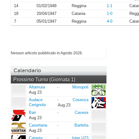
14
01/02/1948
Reggina
1-1
Cata
18
20/04/1947
Catania
1-0
Regg
7
05/01/1947
Reggina
4-0
Cata
I più letti di Agosto 2026
Nessun articolo pubblicato in Agosto 2026.
Calendario
Prossimo Turno (Giornata 1)
Altamura
Monopoli
Altamura
-
Monopoli
Aug 23
Audace
Cosenza
Audace
-
Cosenza
Cerignola
Cerignola
Aug 23
Bari
Cavese
Bari
-
Cavese
Aug 23
Casertana
Barletta
Casertana
-
Barletta
Aug 23
Catania
Inter
Catania
-
Inter U23