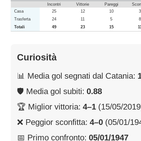
Incontri
Vittorie
Pareggi
Sconf
Casa
25
12
10
3
Trasferta
24
11
5
8
Totali
49
23
15
1
Curiosità
📊 Media gol segnati dal Catania:
🛡 Media gol subiti:
0.88
🏆 Miglior vittoria:
4–1
(15/05/2019
❌ Peggior sconfitta:
4–0
(05/01/19
📅 Primo confronto:
05/01/1947