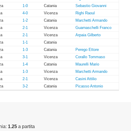
za
1-0
Catania
Sebastio Giovanni
ia
4-0
Vicenza
Righi Raoul
za
1-2
Catania
Marchetti Armando
ia
2-1
Vicenza
Guarnaschelli Franco
ia
2-1
Vicenza
Arpaia Gilberto
za
1-1
Catania
za
1-3
Catania
Perego Ettore
ia
3-1
Vicenza
Corallo Tommaso
za
1-4
Catania
Maurelli Mario
ia
1-3
Vicenza
Marchetti Armando
ia
2-1
Vicenza
Casini Attilio
za
3-2
Catania
Picasso Antonio
nia:
1.25
a partita