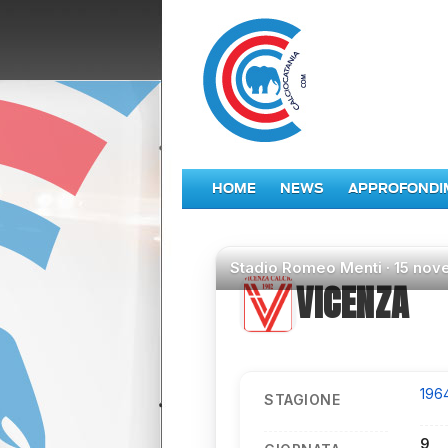
HOME
NEWS
APPROFONDI
Stadio
Romeo Menti ·
15 nov
VICENZA
196
STAGIONE
9