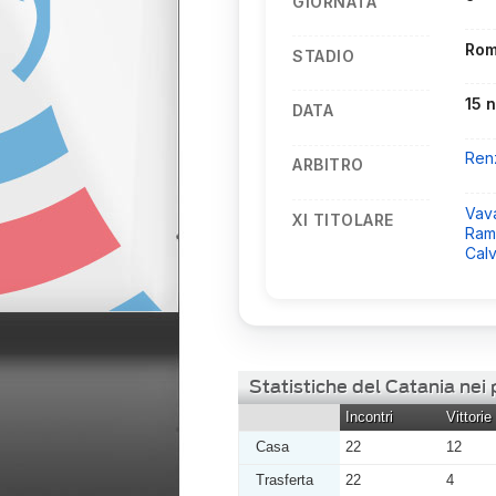
GIORNATA
Rom
STADIO
15 
DATA
Ren
ARBITRO
Vav
XI TITOLARE
Ramb
Cal
Statistiche del Catania nei
Incontri
Vittorie
Casa
22
12
Trasferta
22
4