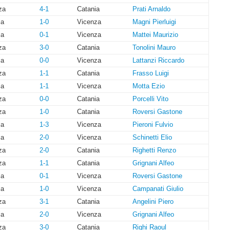
za
4-1
Catania
Prati Arnaldo
ia
1-0
Vicenza
Magni Pierluigi
ia
0-1
Vicenza
Mattei Maurizio
za
3-0
Catania
Tonolini Mauro
ia
0-0
Vicenza
Lattanzi Riccardo
za
1-1
Catania
Frasso Luigi
ia
1-1
Vicenza
Motta Ezio
za
0-0
Catania
Porcelli Vito
za
1-0
Catania
Roversi Gastone
ia
1-3
Vicenza
Pieroni Fulvio
ia
2-0
Vicenza
Schinetti Elio
za
2-0
Catania
Righetti Renzo
za
1-1
Catania
Grignani Alfeo
ia
0-1
Vicenza
Roversi Gastone
ia
1-0
Vicenza
Campanati Giulio
za
3-1
Catania
Angelini Piero
ia
2-0
Vicenza
Grignani Alfeo
za
3-0
Catania
Righi Raoul