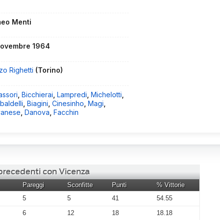
eo Menti
novembre 1964
zo Righetti
(Torino)
assori
,
Bicchierai
,
Lampredi
,
Michelotti
,
aldelli
,
Biagini
,
Cinesinho
,
Magi
,
vanese
,
Danova
,
Facchin
 precedenti con Vicenza
Pareggi
Sconfitte
Punti
% Vittorie
5
5
41
54.55
6
12
18
18.18