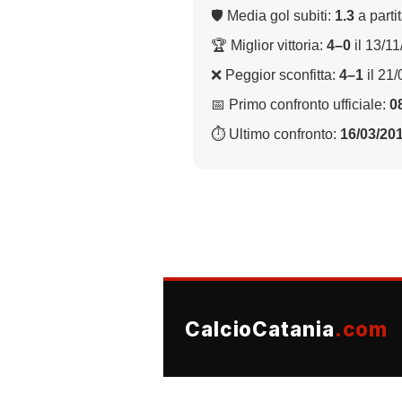
🛡 Media gol subiti:
1.3
a parti
🏆 Miglior vittoria:
4–0
il 13/1
❌ Peggior sconfitta:
4–1
il 21
📅 Primo confronto ufficiale:
0
⏱ Ultimo confronto:
16/03/20
CalcioCatania
.com