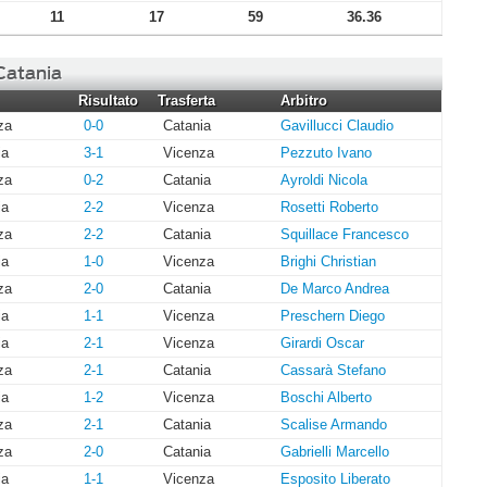
11
17
59
36.36
 Catania
Risultato
Trasferta
Arbitro
za
0-0
Catania
Gavillucci Claudio
ia
3-1
Vicenza
Pezzuto Ivano
za
0-2
Catania
Ayroldi Nicola
ia
2-2
Vicenza
Rosetti Roberto
za
2-2
Catania
Squillace Francesco
ia
1-0
Vicenza
Brighi Christian
za
2-0
Catania
De Marco Andrea
ia
1-1
Vicenza
Preschern Diego
ia
2-1
Vicenza
Girardi Oscar
za
2-1
Catania
Cassarà Stefano
ia
1-2
Vicenza
Boschi Alberto
za
2-1
Catania
Scalise Armando
za
2-0
Catania
Gabrielli Marcello
ia
1-1
Vicenza
Esposito Liberato