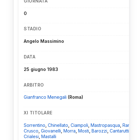
GIORNATA
0
STADIO
Angelo Massimino
DATA
25 giugno 1983
ARBITRO
Gianfranco Menegali
(Roma)
XI TITOLARE
Sorrentino
,
Chinellato
,
Ciampoli
,
Mastropasqua
,
Ranieri
,
Crusco
,
Giovanelli
,
Morra
,
Mosti
,
Barozzi
,
Cantarutti
,
Crialesi
,
Mastalli