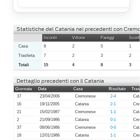
Statistiche del Catania nei precedenti con Crem
Incontri
Vittorie
Pareggi
Sconfi
Casa
8
2
5
1
Trasferta
7
2
3
2
Totali
15
4
8
3
Dettaglio precedenti con il Catania
Giornata
Data
Casa
Risultato
Tras
37
23/04/2006
Cremonese
2-4
Cat
16
19/11/2005
Catania
2-1
Cre
21
15/02/1987
Cremonese
1-1
Cat
2
21/09/1986
Catania
0-1
Cre
37
08/06/1986
Cremonese
0-0
Cat
18
12/01/1986
Catania
1-1
Cre