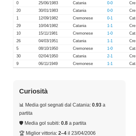
0
25/06/1983
Catania
0-0
Cre
20
30/01/1983
Catania
0-0
Cre
1
12/09/1982
Cremonese
0-1
Cat
29
10/04/1982
Catania
1-1
Cre
10
15/11/1981
Cremonese
1-0
Cat
26
04/03/1951
Catania
1-1
Cre
5
08/10/1950
Cremonese
1-0
Cat
30
02/04/1950
Catania
2-1
Cre
9
06/11/1949
Cremonese
1-1
Cat
Curiosità
📊 Media gol segnati dal Catania:
0.93
a
partita
🛡 Media gol subiti:
0.8
a partita
🏆 Miglior vittoria:
2–4
il 23/04/2006