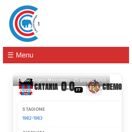
☰ Menu
Stadio
Angelo Massimino ·
25 giugno 1983
0
0
CATANIA
CREMONES
–
FT
STAGIONE
1982-1983