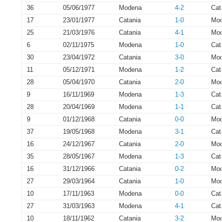
36
05/06/1977
Modena
4-2
Cat
17
23/01/1977
Catania
1-0
Mo
25
21/03/1976
Catania
4-1
Mo
6
02/11/1975
Modena
1-0
Cat
30
23/04/1972
Catania
3-0
Mo
11
05/12/1971
Modena
1-2
Cat
28
05/04/1970
Catania
2-0
Mo
9
16/11/1969
Modena
1-3
Cat
28
20/04/1969
Modena
1-1
Cat
9
01/12/1968
Catania
0-0
Mo
37
19/05/1968
Modena
3-1
Cat
16
24/12/1967
Catania
2-0
Mo
35
28/05/1967
Modena
1-3
Cat
16
31/12/1966
Catania
0-2
Mo
27
29/03/1964
Catania
1-0
Mo
10
17/11/1963
Modena
0-0
Cat
27
31/03/1963
Modena
4-1
Cat
10
18/11/1962
Catania
3-2
Mo