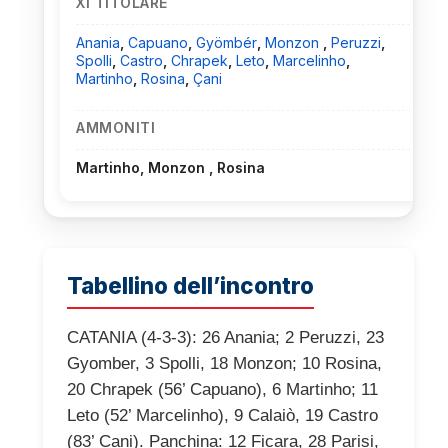
XI TITOLARE
Anania
,
Capuano
,
Gyömbér
,
Monzon
,
Peruzzi
,
Spolli
,
Castro
,
Chrapek
,
Leto
,
Marcelinho
,
Martinho
,
Rosina
,
Çani
AMMONITI
Martinho, Monzon , Rosina
Tabellino dell’incontro
CATANIA (4-3-3): 26 Anania; 2 Peruzzi, 23
Gyomber, 3 Spolli, 18 Monzon; 10 Rosina,
20 Chrapek (56’ Capuano), 6 Martinho; 11
Leto (52’ Marcelinho), 9 Calaiò, 19 Castro
(83’ Cani). Panchina: 12 Ficara, 28 Parisi,