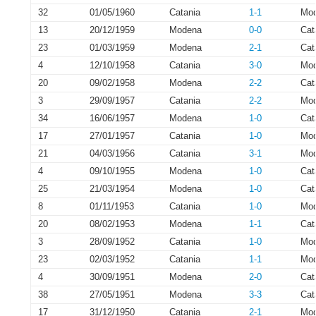
32
01/05/1960
Catania
1-1
Mo
13
20/12/1959
Modena
0-0
Cat
23
01/03/1959
Modena
2-1
Cat
4
12/10/1958
Catania
3-0
Mo
20
09/02/1958
Modena
2-2
Cat
3
29/09/1957
Catania
2-2
Mo
34
16/06/1957
Modena
1-0
Cat
17
27/01/1957
Catania
1-0
Mo
21
04/03/1956
Catania
3-1
Mo
4
09/10/1955
Modena
1-0
Cat
25
21/03/1954
Modena
1-0
Cat
8
01/11/1953
Catania
1-0
Mo
20
08/02/1953
Modena
1-1
Cat
3
28/09/1952
Catania
1-0
Mo
23
02/03/1952
Catania
1-1
Mo
4
30/09/1951
Modena
2-0
Cat
38
27/05/1951
Modena
3-3
Cat
17
31/12/1950
Catania
2-1
Mo