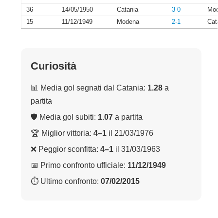
36
14/05/1950
Catania
3-0
Mo
15
11/12/1949
Modena
2-1
Cat
Curiosità
📊 Media gol segnati dal Catania:
1.28
a
partita
🛡 Media gol subiti:
1.07
a partita
🏆 Miglior vittoria:
4–1
il 21/03/1976
❌ Peggior sconfitta:
4–1
il 31/03/1963
📅 Primo confronto ufficiale:
11/12/1949
⏱ Ultimo confronto:
07/02/2015