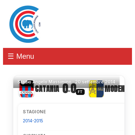
☰ Menu
Stadio
Angelo Massimino ·
20 settembre 2014
0
0
CATANIA
MODENA
–
FT
STAGIONE
2014-2015