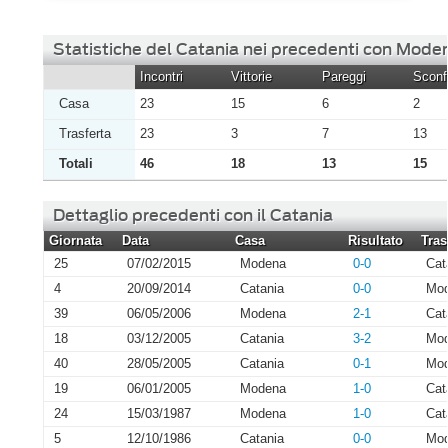
Statistiche del Catania nei precedenti con Mode
Incontri
Vittorie
Pareggi
Sconfi
Casa
23
15
6
2
Trasferta
23
3
7
13
Totali
46
18
13
15
Dettaglio precedenti con il Catania
Giornata
Data
Casa
Risultato
Tras
25
07/02/2015
Modena
0-0
Cat
4
20/09/2014
Catania
0-0
Mo
39
06/05/2006
Modena
2-1
Cat
18
03/12/2005
Catania
3-2
Mo
40
28/05/2005
Catania
0-1
Mo
19
06/01/2005
Modena
1-0
Cat
24
15/03/1987
Modena
1-0
Cat
5
12/10/1986
Catania
0-0
Mo