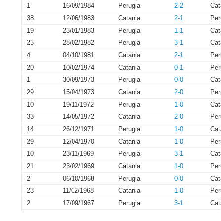
1
16/09/1984
Perugia
2-2
Cat
38
12/06/1983
Catania
2-1
Per
19
23/01/1983
Perugia
1-1
Cat
23
28/02/1982
Perugia
3-1
Cat
4
04/10/1981
Catania
2-1
Per
20
10/02/1974
Catania
0-1
Per
1
30/09/1973
Perugia
0-0
Cat
29
15/04/1973
Catania
2-0
Per
10
19/11/1972
Perugia
1-0
Cat
33
14/05/1972
Catania
2-0
Per
14
26/12/1971
Perugia
1-0
Cat
29
12/04/1970
Catania
1-0
Per
10
23/11/1969
Perugia
3-1
Cat
21
23/02/1969
Catania
1-0
Per
2
06/10/1968
Perugia
0-0
Cat
23
11/02/1968
Catania
1-0
Per
2
17/09/1967
Perugia
3-1
Cat