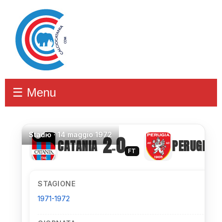
☰ Menu
Stadio
·
14 maggio 1972
2
0
CATANIA
PERUGIA
–
FT
STAGIONE
1971-1972