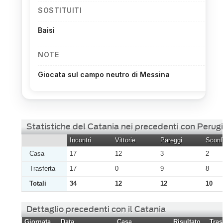
SOSTITUITI
Baisi
NOTE
Giocata sul campo neutro di Messina
Statistiche del Catania nei precedenti con Perug
Incontri
Vittorie
Pareggi
Sconfi
Casa
17
12
3
2
Trasferta
17
0
9
8
Totali
34
12
12
10
Dettaglio precedenti con il Catania
Giornata
Data
Casa
Risultato
Tras