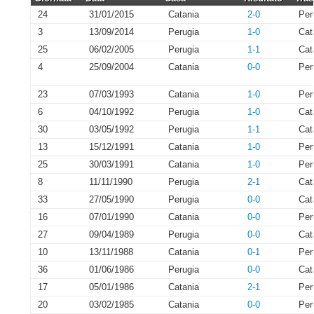
24
31/01/2015
Catania
2-0
Per
3
13/09/2014
Perugia
1-0
Cat
25
06/02/2005
Perugia
1-1
Cat
4
25/09/2004
Catania
0-0
Per
23
07/03/1993
Catania
1-0
Per
6
04/10/1992
Perugia
1-0
Cat
30
03/05/1992
Perugia
1-1
Cat
13
15/12/1991
Catania
1-0
Per
25
30/03/1991
Catania
1-0
Per
8
11/11/1990
Perugia
2-1
Cat
33
27/05/1990
Perugia
0-0
Cat
16
07/01/1990
Catania
0-0
Per
27
09/04/1989
Perugia
0-0
Cat
10
13/11/1988
Catania
0-1
Per
36
01/06/1986
Perugia
0-0
Cat
17
05/01/1986
Catania
2-1
Per
20
03/02/1985
Catania
0-0
Per