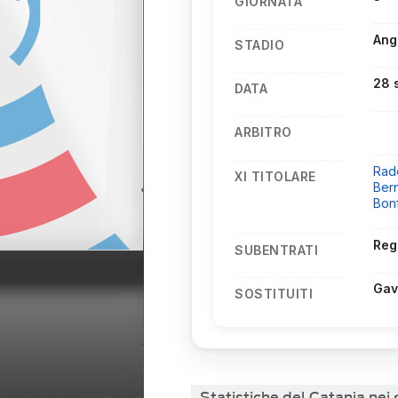
GIORNATA
Ang
STADIO
28 
DATA
ARBITRO
Rad
XI TITOLARE
Ber
Bonf
Reg
SUBENTRATI
Gav
SOSTITUITI
Statistiche del Catania nei