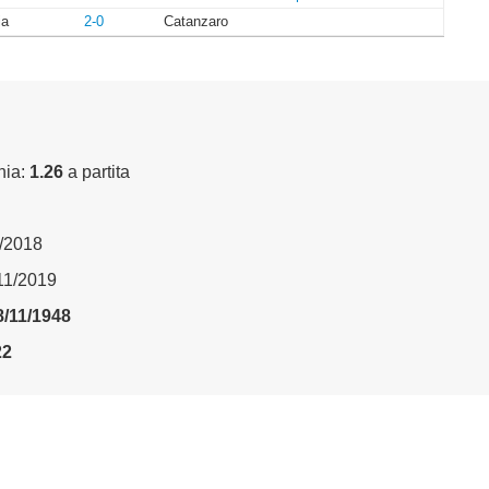
ia
2-0
Catanzaro
nia:
1.26
a partita
3/2018
/11/2019
8/11/1948
22