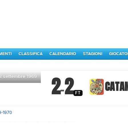
MENTI
CLASSIFICA
CALENDARIO
STAGIONI
GIOCATO
2
2
8 settembre 1969
–
CATA
FT
9-1970