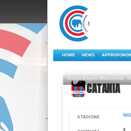
HOME
NEWS
APPROFONDI
Stadio
Angelo Massimino ·
2
CATANIA
196
STAGIONE
3