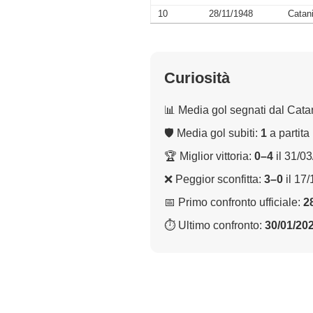
10
28/11/1948
Catan
Curiosità
📊 Media gol segnati dal Cata
🛡 Media gol subiti:
1
a partita
🏆 Miglior vittoria:
0–4
il 31/0
❌ Peggior sconfitta:
3–0
il 17
📅 Primo confronto ufficiale:
2
⏱ Ultimo confronto:
30/01/20