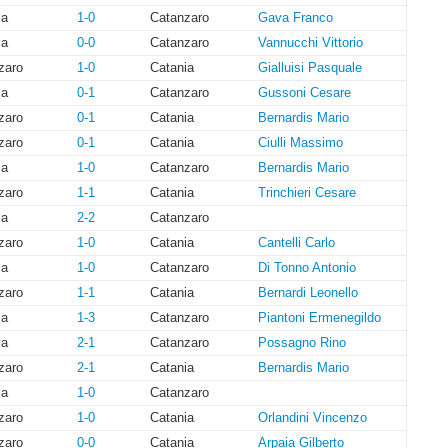
ia
1-0
Catanzaro
Gava Franco
ia
0-0
Catanzaro
Vannucchi Vittorio
zaro
1-0
Catania
Gialluisi Pasquale
ia
0-1
Catanzaro
Gussoni Cesare
zaro
0-1
Catania
Bernardis Mario
zaro
0-1
Catania
Ciulli Massimo
ia
1-0
Catanzaro
Bernardis Mario
zaro
1-1
Catania
Trinchieri Cesare
ia
2-2
Catanzaro
zaro
1-0
Catania
Cantelli Carlo
ia
1-0
Catanzaro
Di Tonno Antonio
zaro
1-1
Catania
Bernardi Leonello
ia
1-3
Catanzaro
Piantoni Ermenegildo
ia
2-1
Catanzaro
Possagno Rino
zaro
2-1
Catania
Bernardis Mario
ia
1-0
Catanzaro
zaro
1-0
Catania
Orlandini Vincenzo
zaro
0-0
Catania
Arpaia Gilberto