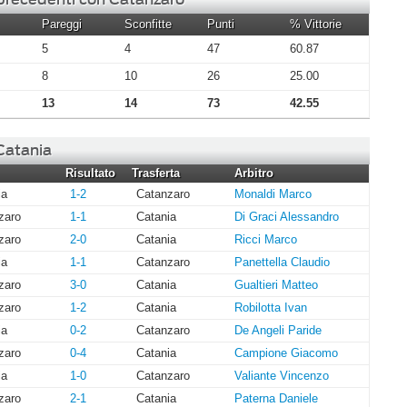
Pareggi
Sconfitte
Punti
% Vittorie
5
4
47
60.87
8
10
26
25.00
13
14
73
42.55
 Catania
Risultato
Trasferta
Arbitro
ia
1-2
Catanzaro
Monaldi Marco
zaro
1-1
Catania
Di Graci Alessandro
zaro
2-0
Catania
Ricci Marco
ia
1-1
Catanzaro
Panettella Claudio
zaro
3-0
Catania
Gualtieri Matteo
zaro
1-2
Catania
Robilotta Ivan
ia
0-2
Catanzaro
De Angeli Paride
zaro
0-4
Catania
Campione Giacomo
ia
1-0
Catanzaro
Valiante Vincenzo
zaro
2-1
Catania
Paterna Daniele