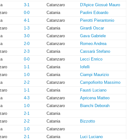
ia
3-1
Catanzaro
D'Apice Giosuè Mauro
zaro
0-0
Catania
Paolini Edoardo
ia
4-1
Catanzaro
Pierotti Pierantonio
zaro
1-3
Catania
Girardi Oscar
ia
3-0
Catanzaro
Gava Gabriele
ia
2-0
Catanzaro
Romeo Andrea
zaro
2-3
Catania
Cassarà Stefano
ia
0-0
Catanzaro
Lecci Enrico
zaro
1-1
Catania
Iofelli
zaro
1-0
Catania
Ciampi Maurizio
ia
2-2
Catanzaro
Campofiorito Massimo
zaro
1-1
Catania
Fausti Luciano
ia
4-3
Catanzaro
Apricena Matteo
ia
1-0
Catanzaro
Bianchi Deborah
zaro
2-1
Catania
zaro
2-2
Catania
Bizzotto
ia
1-0
Catanzaro
zaro
2-1
Catania
Luci Luciano