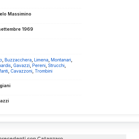
elo Massimino
settembre 1969
o
,
Buzzacchera
,
Limena
,
Montanari
,
nardis
,
Gavazzi
,
Pereni
,
Strucchi
,
anti
,
Cavazzoni
,
Trombini
giani
azzi
 precedenti con Catanzaro