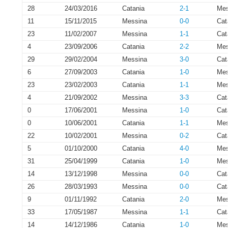
28
24/03/2016
Catania
2-1
Mes
11
15/11/2015
Messina
0-0
Cat
23
11/02/2007
Messina
1-1
Cat
4
23/09/2006
Catania
2-2
Mes
29
29/02/2004
Messina
3-0
Cat
6
27/09/2003
Catania
1-0
Mes
23
23/02/2003
Catania
1-1
Mes
4
21/09/2002
Messina
3-3
Cat
0
17/06/2001
Messina
1-0
Cat
0
10/06/2001
Catania
1-1
Mes
22
10/02/2001
Messina
0-2
Cat
5
01/10/2000
Catania
4-0
Mes
31
25/04/1999
Catania
1-0
Mes
14
13/12/1998
Messina
0-0
Cat
26
28/03/1993
Messina
0-0
Cat
9
01/11/1992
Catania
2-0
Mes
33
17/05/1987
Messina
1-1
Cat
14
14/12/1986
Catania
1-0
Mes