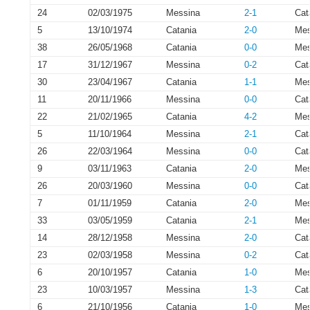
24
02/03/1975
Messina
2-1
Cat
5
13/10/1974
Catania
2-0
Mes
38
26/05/1968
Catania
0-0
Mes
17
31/12/1967
Messina
0-2
Cat
30
23/04/1967
Catania
1-1
Mes
11
20/11/1966
Messina
0-0
Cat
22
21/02/1965
Catania
4-2
Mes
5
11/10/1964
Messina
2-1
Cat
26
22/03/1964
Messina
0-0
Cat
9
03/11/1963
Catania
2-0
Mes
26
20/03/1960
Messina
0-0
Cat
7
01/11/1959
Catania
2-0
Mes
33
03/05/1959
Catania
2-1
Mes
14
28/12/1958
Messina
2-0
Cat
23
02/03/1958
Messina
0-2
Cat
6
20/10/1957
Catania
1-0
Mes
23
10/03/1957
Messina
1-3
Cat
6
21/10/1956
Catania
1-0
Mes