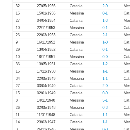
32
27/05/1956
Catania
2-0
Mes
15
15/01/1956
Messina
0-1
Cat
27
04/04/1954
Catania
1-3
Mes
10
22/11/1953
Messina
0-1
Cat
26
22/03/1953
Catania
2-1
Mes
9
16/11/1952
Messina
1-0
Cat
29
13/04/1952
Catania
0-1
Mes
10
18/11/1951
Messina
0-0
Cat
36
13/05/1951
Catania
1-2
Mes
15
17/12/1950
Messina
1-1
Cat
34
22/05/1949
Messina
1-1
Cat
27
03/04/1949
Catania
2-0
Mes
15
02/01/1949
Catania
0-0
Mes
8
14/11/1948
Messina
5-1
Cat
26
02/05/1948
Messina
0-3
Cat
11
11/01/1948
Catania
1-1
Mes
14
23/03/1947
Catania
1-1
Mes
3
26/12/1946
Messina
0-0
Cat