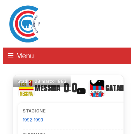
☰ Menu
Stadio
·
28 marzo 1993
0
0
MESSINA
CATANIA
–
FT
STAGIONE
1992-1993