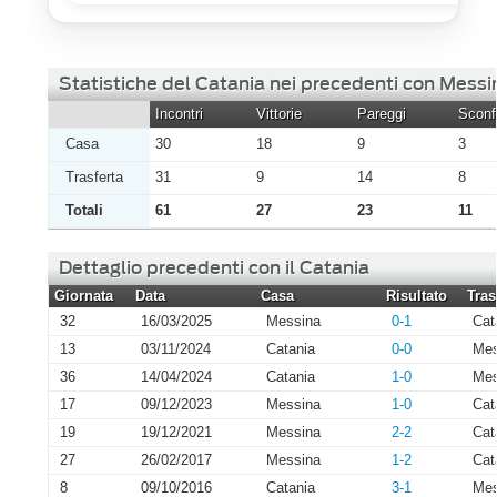
Statistiche del Catania nei precedenti con Messi
Incontri
Vittorie
Pareggi
Sconfi
Casa
30
18
9
3
Trasferta
31
9
14
8
Totali
61
27
23
11
Dettaglio precedenti con il Catania
Giornata
Data
Casa
Risultato
Tras
32
16/03/2025
Messina
0-1
Cat
13
03/11/2024
Catania
0-0
Mes
36
14/04/2024
Catania
1-0
Mes
17
09/12/2023
Messina
1-0
Cat
19
19/12/2021
Messina
2-2
Cat
27
26/02/2017
Messina
1-2
Cat
8
09/10/2016
Catania
3-1
Mes