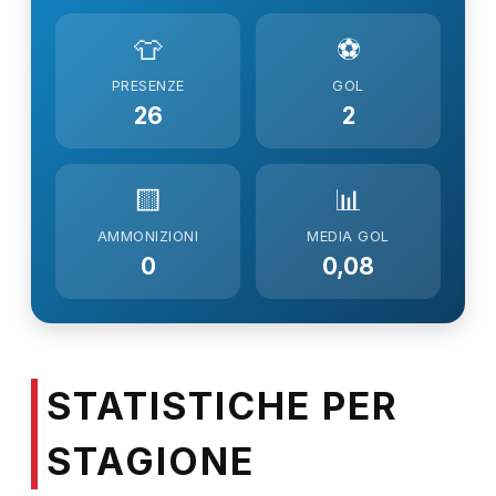
👕
⚽
PRESENZE
GOL
26
2
🟨
📊
AMMONIZIONI
MEDIA GOL
0
0,08
STATISTICHE PER
STAGIONE