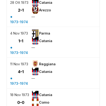
28 Ott 1973
Catania
2–1
Arezzo
●
—
1973-1974
4 Nov 1973
Parma
1–1
Catania
●
—
1973-1974
11 Nov 1973
Reggiana
4–1
Catania
●
—
1973-1974
18 Nov 1973
Catania
0–0
Como