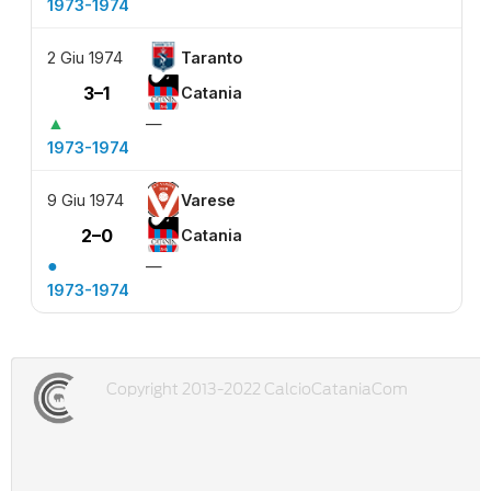
1973-1974
2 Giu 1974
Taranto
3–1
Catania
▲
—
1973-1974
9 Giu 1974
Varese
2–0
Catania
●
—
1973-1974
Copyright 2013-2022 CalcioCataniaCom