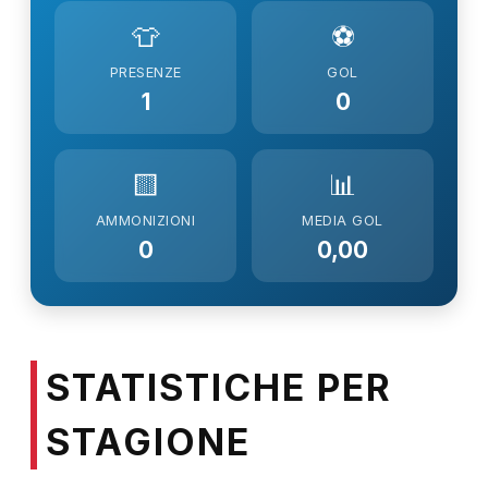
👕
⚽
PRESENZE
GOL
1
0
🟨
📊
AMMONIZIONI
MEDIA GOL
0
0,00
STATISTICHE PER
STAGIONE