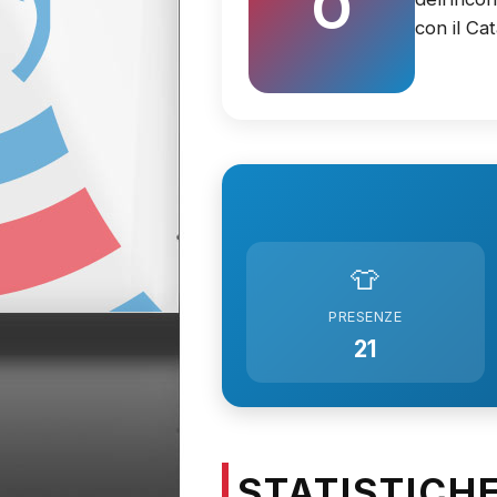
O
con il Ca
👕
PRESENZE
21
STATISTICH