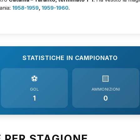
tania:
1958-1959
,
1959-1960
.
STATISTICHE IN CAMPIONATO
⚽
🟨
GOL
AMMONIZIONI
1
0
E PER STAGIONE