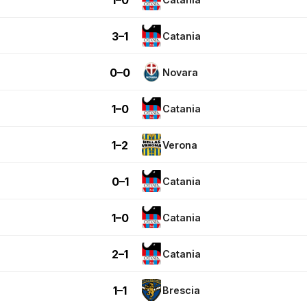
3–1
Catania
0–0
Novara
1–0
Catania
1–2
Verona
0–1
Catania
1–0
Catania
2–1
Catania
1–1
Brescia