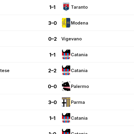
1–1
Taranto
3–0
Modena
0–2
Vigevano
1–1
Catania
2–2
tese
Catania
0–0
Palermo
3–0
Parma
1–1
Catania
1–0
Catania