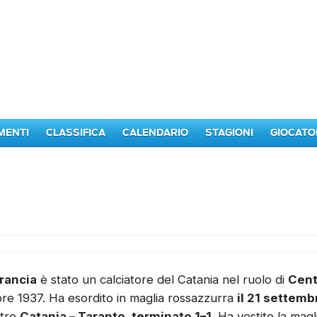
MENTI
CLASSIFICA
CALENDARIO
STAGIONI
GIOCATO
rancia
è stato un calciatore del Catania nel ruolo di
Cent
obre 1937. Ha esordito in maglia rossazzurra
il 21 settemb
ntro
Catania – Taranto, terminato 1–1
. Ha vestito la mag