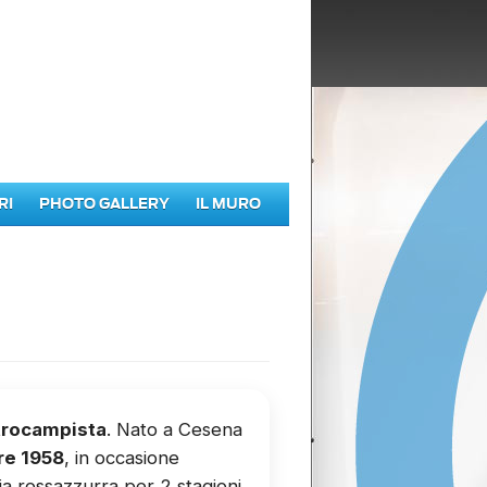
RI
PHOTO GALLERY
IL MURO
rocampista
. Nato a Cesena
re 1958
, in occasione
lia rossazzurra per 2 stagioni