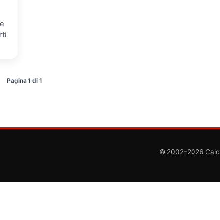
me
rti
Pagina 1 di 1
© 2002–2026 CalcioC