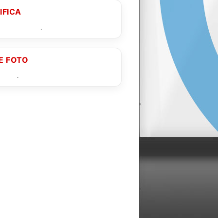
IFICA
sifica completa
.
E FOTO
gallery
.