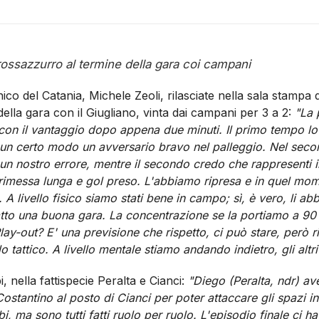
rossazzurro al termine della gara coi campani
nico del Catania, Michele Zeoli, rilasciate nella sala stampa 
ella gara con il Giugliano, vinta dai campani per 3 a 2:
"La 
 con il vantaggio dopo appena due minuti. Il primo tempo l
 un certo modo un avversario bravo nel palleggio. Nel se
 un nostro errore, mentre il secondo credo che rappresenti 
, rimessa lunga e gol preso. L'abbiamo ripresa e in quel m
 A livello fisico siamo stati bene in campo; sì, è vero, li a
tto una buona gara. La concentrazione se la portiamo a 90
lay-out? E' una previsione che rispetto, ci può stare, però
llo tattico. A livello mentale stiamo andando indietro, gli altr
, nella fattispecie Peralta e Cianci:
"Diego (Peralta, ndr) av
tantino al posto di Cianci per poter attaccare gli spazi i
i, ma sono tutti fatti ruolo per ruolo. L'episodio finale ci 