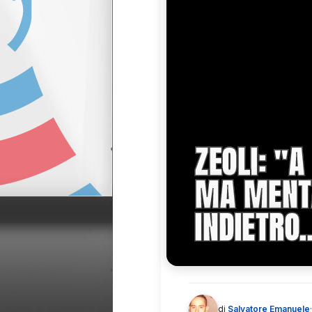
ZEOLI: ''
MA MENT
INDIETRO..
di
Salvatore Emanuele
·