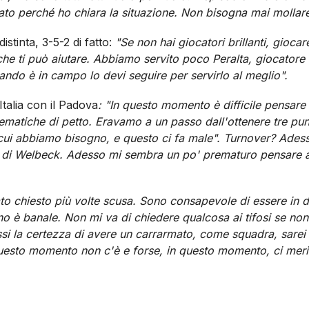
to perché ho chiara la situazione. Non bisogna mai mollare
istinta, 3-5-2 di fatto:
"Se non hai giocatori brillanti, gioca
 che ti può aiutare. Abbiamo servito poco Peralta, giocatore 
uando è in campo lo devi seguire per servirlo al meglio".
talia con il Padova
: "In questo momento è difficile pensare
ematiche di petto. Eravamo a un passo dall'ottenere tre pun
 cui abbiamo bisogno, e questo ci fa male".
Turnover? Adess
ca di Welbeck. Adesso mi sembra un po' prematuro pensare a
ato chiesto più volte scusa. Sono consapevole di essere in di
no è banale. Non mi va di chiedere qualcosa ai tifosi se non
ssi la certezza di avere un carrarmato, come squadra, sarei
questo momento non c'è e forse, in questo momento, ci meri