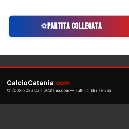
PARTITA COLLEGATA
⚽
CalcioCatania
.com
© 2002–2026 CalcioCatania.com — Tutti i diritti riservati