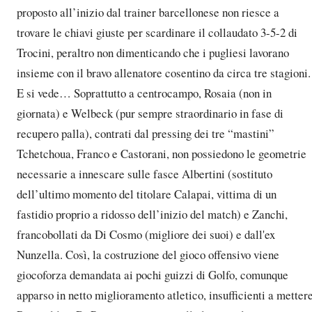
proposto all’inizio dal trainer barcellonese non riesce a
trovare le chiavi giuste per scardinare il collaudato 3-5-2 di
Trocini, peraltro non dimenticando che i pugliesi lavorano
insieme con il bravo allenatore cosentino da circa tre stagioni.
E si vede… Soprattutto a centrocampo, Rosaia (non in
giornata) e Welbeck (pur sempre straordinario in fase di
recupero palla), contrati dal pressing dei tre “mastini”
Tchetchoua, Franco e Castorani, non possiedono le geometrie
necessarie a innescare sulle fasce Albertini (sostituto
dell’ultimo momento del titolare Calapai, vittima di un
fastidio proprio a ridosso dell’inizio del match) e Zanchi,
francobollati da Di Cosmo (migliore dei suoi) e dall'ex
Nunzella. Così, la costruzione del gioco offensivo viene
giocoforza demandata ai pochi guizzi di Golfo, comunque
apparso in netto miglioramento atletico, insufficienti a metter