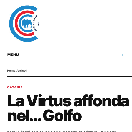
MENU
Home
›
Articoli
CATANIA
La Virtus affonda
nel... Golfo