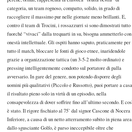
categoria, un team rognoso, compatto, solido, in grado di
raccogliere il massimo pur nelle giornate meno brillanti. E,
contro il team di Trocini, i rossazzurri si sono dimostrati tutto
fuorché “vivaci” dalla trequarti in su, bisogna ammetterlo con
onestà intellettuale. Gli ospiti hanno saputo, praticamente per
tutto il match, bloccare le fonti di gioco etnee, inaridendole
grazie a organizzazione tattica (un 3-5-2 molto ordinato) e
pressing intelligentemente condotto sul portatore di palla
avversario. In gare del genere, non potendo disporre degli
uomini più qualitativi (Piccolo e Russotto), puoi portare a cas
il risultato pieno solo in virtù di un episodio, nella
consapevolezza di dover soffrire fino all’ultimo secondo. E cos
è stato. Il rigore fischiato al 75’ dal signor Cascone di Nocera
Inferiore, a causa di un netto atterramento subito in piena area
dallo sgusciante Golfo, è parso ineccepibile oltre che