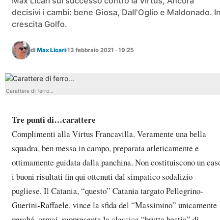
Max Licari sul successo contro la Virtus, Ancora
decisivi i cambi: bene Giosa, Dall'Oglio e Maldonado. I
crescita Golfo.
di
Max Licari
·
13 febbraio 2021 · 19:25
Carattere di ferro...
Tre punti di…carattere
Complimenti alla Virtus Francavilla. Veramente una bella
squadra, ben messa in campo, preparata atleticamente e
ottimamente guidata dalla panchina. Non costituiscono un cas
i buoni risultati fin qui ottenuti dal simpatico sodalizio
pugliese. Il Catania, “questo” Catania targato Pellegrino-
Guerini-Raffaele, vince la sfida del “Massimino” unicamente
perché, ormai, rappresenta la classica “brutta bestia” di