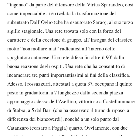
“ingenuo” da parte del difensore della Virtus Sparandeo, così
come impeccabile si è rivelata la trasformazione del
subentrato Dall’Oglio (che ha esautorato Sarao), al suo terzo
sigillo stagionale. Una rete trovata solo con la forza del
carattere e della coesione di gruppo, all’insegna del classico
motto “non mollare mai” radicatosi all’interno dello
spogliatoio catanese. Una rete difesa fin oltre il 90’ dalla
buona reazione degli ospiti. Una rete che ha consentito di
incamerare tre punti importantissimi ai fini della classifica.
Adesso, i rossazzurri, attestati a quota 37, occupano il quinto
posto in graduatoria, a 7 lunghezze dalla seconda piazza
appannaggio adesso dell’Avellino, vittorioso a Castellammare
di Stabia, a 5 dal Bari (che ha osservato il turno di riposo, a
differenza dei biancoverdi), nonché a un solo punto dal
Catanzaro (corsaro a Foggia) quarto. Ovviamente, con due