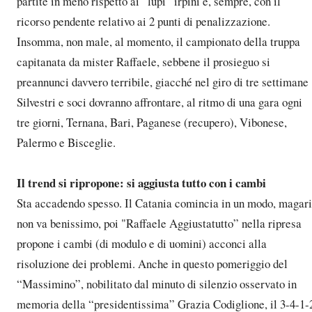
partite in meno rispetto ai “lupi” irpini e, sempre, con il
ricorso pendente relativo ai 2 punti di penalizzazione.
Insomma, non male, al momento, il campionato della truppa
capitanata da mister Raffaele, sebbene il prosieguo si
preannunci davvero terribile, giacché nel giro di tre settimane
Silvestri e soci dovranno affrontare, al ritmo di una gara ogni
tre giorni, Ternana, Bari, Paganese (recupero), Vibonese,
Palermo e Bisceglie.
Il trend si ripropone: si aggiusta tutto con i cambi
Sta accadendo spesso. Il Catania comincia in un modo, magari
non va benissimo, poi "Raffaele Aggiustatutto” nella ripresa
propone i cambi (di modulo e di uomini) acconci alla
risoluzione dei problemi. Anche in questo pomeriggio del
“Massimino”, nobilitato dal minuto di silenzio osservato in
memoria della “presidentissima” Grazia Codiglione, il 3-4-1-