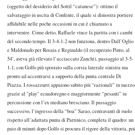
(oggetto del desiderio del Sottil “catanese”): ottimo il
salvataggio in uscita di Confente, il quale si dimostra portiere
affidabile nelle poche occasioni in cui è chiamato a
intervenire. Come detto, Raffaele vince la partita con i cambi
del secondo tempo. Il 3-4-1-2 non funziona, dentro Dall’Oglio
e Maldonado per Rosaia e Reginaldo (il recuperato Pinto, al
54’, aveva già rilevato l’acciaccato Zanchi), passaggio al 3-5-
1-1, con Golfo più spostato sulla corsia laterale sinistra ma
pronto ad accentrarsi a supporto della punta centrale Di
Piazza. I rossazzurri appaiono subito più “razionali” in mezzo
grazie al "play" ecuadoregno e maggiormente “pesanti” in
percussione con l’ex mediano bresciano. Il passaggio
successivo, l’ingresso della “boa” Sarao, centravanti di ruolo
rispetto all’adattata punta di Partinico, completa il quadro: un
paio di minuti dopo Golfo si procura il rigore della vittoria, poi