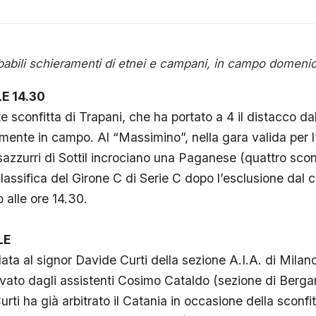
babili schieramenti di etnei e campani, in campo domenic
E 14.30
 sconfitta di Trapani, che ha portato a 4 il distacco da
mente in campo. Al “Massimino”, nella gara valida per l
ossazzurri di Sottil incrociano una Paganese (quattro sconf
classifica del Girone C di Serie C dopo l’esclusione dal
o alle ore 14.30.
LE
ata al signor Davide Curti della sezione A.I.A. di Milano.
vato dagli assistenti Cosimo Cataldo (sezione di Ber
urti ha già arbitrato il Catania in occasione della sconfi