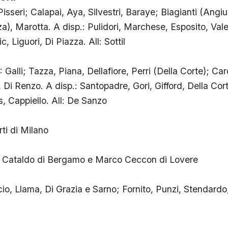
seri; Calapai, Aya, Silvestri, Baraye; Biagianti (Angiull
za), Marotta. A disp.: Pulidori, Marchese, Esposito, Vale
 Liguori, Di Piazza. All: Sottil
alli; Tazza, Piana, Dellafiore, Perri (Della Corte); Ca
 Di Renzo. A disp.: Santopadre, Gori, Gifford, Della Cor
 Cappiello. All: De Sanzo
i di Milano
Cataldo di Bergamo e Marco Ceccon di Lovere
o, Llama, Di Grazia e Sarno; Fornito, Punzi, Stendardo, 