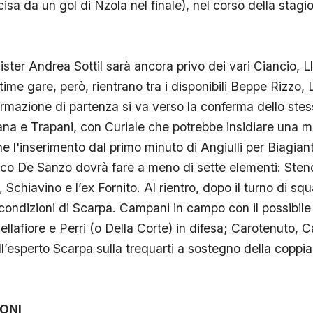
cisa da un gol di Nzola nel finale), nel corso della stagi
ster Andrea Sottil sarà ancora privo dei vari Ciancio, L
time gare, però, rientrano tra i disponibili Beppe Rizzo, 
rmazione di partenza si va verso la conferma dello stes
a e Trapani, con Curiale che potrebbe insidiare una mag
e l'inserimento dal primo minuto di Angiulli per Biagiant
nico De Sanzo dovrà fare a meno di sette elementi: Stend
 Schiavino e l’ex Fornito. Al rientro, dopo il turno di squa
condizioni di Scarpa. Campani in campo con il possibile 4
ellafiore e Perri (o Della Corte) in difesa; Carotenuto, 
ll’esperto Scarpa sulla trequarti a sostegno della coppia
ONI