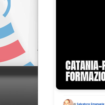
CATANIA-
FORMAZIO
di
Salvatore Emanuele
·