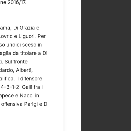
one 2016/17.
lama, Di Grazia e
Lovric e Liguori. Per
so undici sceso in
lia da titolare a Di
i. Sul fronte
ardo, Alberti,
lifica, il difensore
-3-1-2: Galli fra i
Capece e Nacci in
 offensiva Parigi e Di