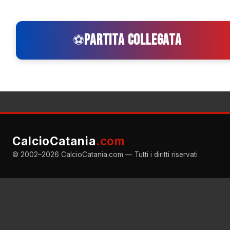
PARTITA COLLEGATA
⚽
CalcioCatania
.com
© 2002–2026 CalcioCatania.com — Tutti i diritti riservati