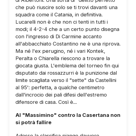
di Albertoni. Una sorta di "delitto perfetto"
che può riuscire solo se ti trovi davanti una
squadra come il Catania, in definitiva.
Lucarelli non è che non ci tenti in tutti i
modi; il 4-2-4 che a un certo punto disegna
con l'ingresso di Di Carmine accanto
all'abbacchiato Costantino ne è una riprova.
Ma né l'ex perugino, né i vari Kontek,
Peralta o Chiarella riescono a trovare la
giocata giusta. L'emblema del torneo fin qui
disputato dai rossazzurri è la punizione dal
limite scagliata verso il "sette" da Castellini
al 95': perfetta, a qualche centimetro
dall'incrocio dei pali difesi dell'estremo
difensore di casa. Così è...
Al "Massimino" contro la Casertana non
si potrà fallire
Adesso la classifica piange davvero.