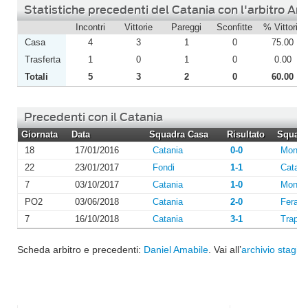
Statistiche precedenti del Catania con l'arbitro Am
Incontri
Vittorie
Pareggi
Sconfitte
% Vittorie
Casa
4
3
1
0
75.00
Trasferta
1
0
1
0
0.00
Totali
5
3
2
0
60.00
Precedenti con il Catania
Giornata
Data
Squadra Casa
Risultato
Squadra
18
17/01/2016
Catania
0-0
Monopo
22
23/01/2017
Fondi
1-1
Catani
7
03/10/2017
Catania
1-0
Monopo
PO2
03/06/2018
Catania
2-0
Feralp
7
16/10/2018
Catania
3-1
Trapan
Scheda arbitro e precedenti:
Daniel Amabile
. Vai all’
archivio stagion
I più letti di Agosto 2026