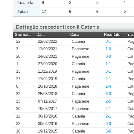
Trasferta
9
2
3
4
Totali
17
6
6
5
Dettaglio precedenti con il Catania
Giornata
Data
Casa
Risultato
Tras
22
22/02/2022
Catania
0-1
Pag
3
12/09/2021
Paganese
1-0
Cat
20
24/02/2021
Paganese
0-0
Cat
1
27/09/2020
Catania
1-1
Pag
13
11/12/2019
Paganese
3-1
Cat
27
17/02/2019
Catania
2-1
Pag
8
20/10/2018
Paganese
2-4
Cat
32
25/03/2018
Catania
6-0
Pag
13
07/11/2017
Paganese
2-5
Cat
30
19/03/2017
Paganese
2-1
Cat
11
30/10/2016
Catania
2-1
Pag
33
30/04/2016
Paganese
0-0
Cat
16
19/12/2015
Catania
3-0
Pag