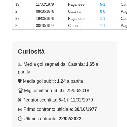
19
11/02/1979
Paganese
5-1
Cat
2
08/10/1978
Catania
0-0
Pag
27
19/03/1978
Paganese
1-1
Cat
8
30/10/1977
Catania
1-1
Pag
Curiosità
📊 Media gol segnati dal Catania:
1.65
a
partita
🛡 Media gol subiti:
1.24
a partita
🏆 Miglior vittoria:
6–0
il 25/03/2018
❌ Peggior sconfitta:
5–1
il 11/02/1979
📅 Primo confronto ufficiale:
30/10/1977
⏱ Ultimo confronto:
22/02/2022