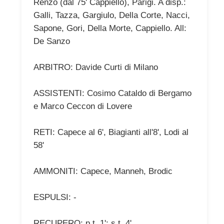
Renzo (dal 75' Cappiello), Parigi. A disp.:
Galli, Tazza, Gargiulo, Della Corte, Nacci,
Sapone, Gori, Della Morte, Cappiello. All:
De Sanzo
ARBITRO: Davide Curti di Milano
ASSISTENTI: Cosimo Cataldo di Bergamo
e Marco Ceccon di Lovere
RETI: Capece al 6', Biagianti all'8', Lodi al
58'
AMMONITI: Capece, Manneh, Brodic
ESPULSI: -
RECUPERO: p.t. 1'; s.t. 4'