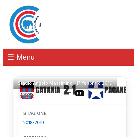
☰ Menu
Stadio
Angelo Massimino ·
17 febbraio 2019
2
1
CATANIA
PAGANESE
–
FT
STAGIONE
2018-2019