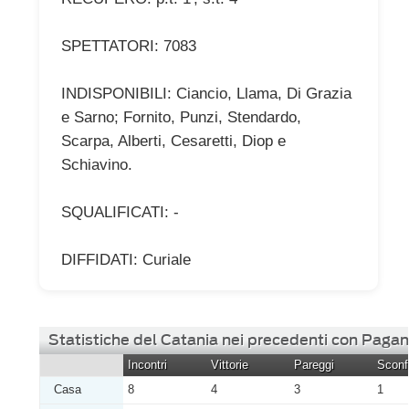
SPETTATORI: 7083
INDISPONIBILI: Ciancio, Llama, Di Grazia
e Sarno; Fornito, Punzi, Stendardo,
Scarpa, Alberti, Cesaretti, Diop e
Schiavino.
SQUALIFICATI: -
DIFFIDATI: Curiale
Statistiche del Catania nei precedenti con Paga
Incontri
Vittorie
Pareggi
Sconfi
Casa
8
4
3
1