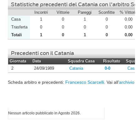
Statistiche precedenti del Catania con l'arbitro Sca
Incontri
Vittorie
Pareggi
Sconfitte
% Vittorie
Casa
1
0
1
0
0.00
Trasferta
0
0
0
0
0.00
Totali
1
0
1
0
0.00
Precedenti con il Catania
Giornata
Data
Squadra Casa
Risultato
Squadra
2
24/09/1989
Catania
0-0
Casar
Scheda arbitro e precedenti:
Francesco Scarcelli
. Vai all’
archivio st
I più letti di Agosto 2026
Nessun articolo pubblicato in Agosto 2026.