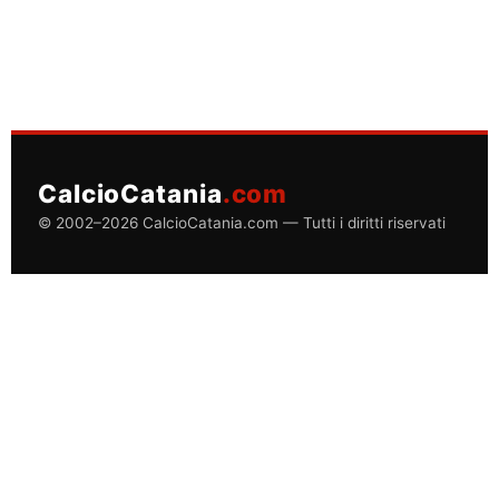
CalcioCatania
.com
© 2002–2026 CalcioCatania.com — Tutti i diritti riservati