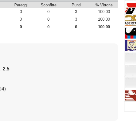
Pareggi
Sconfitte
Punti
% Vittorie
0
0
3
100.00
0
0
3
100.00
0
0
6
100.00
a:
2.5
94)