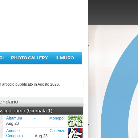
RI
PHOTO GALLERY
IL MURO
iù letti di Agosto 2026
 articolo pubblicato in Agosto 2026.
endario
simo Turno (Giornata 1)
Altamura
Monopoli
Altamura
-
Monopoli
Aug 23
Audace
Cosenza
Audace
-
Cosenza
Cerignola
Cerignola
Aug 23