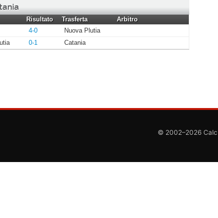
tania
Risultato
Trasferta
Arbitro
4-0
Nuova Plutia
utia
0-1
Catania
© 2002–2026 CalcioC