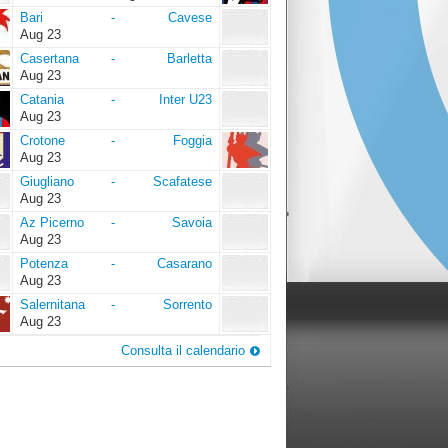
Bari
Cavese
Bari
-
Cavese
Aug 23
Casertana
Barletta
Casertana
-
Barletta
Aug 23
Catania
Inter
Catania
-
Inter U23
U23
Aug 23
Crotone
Foggia
Crotone
-
Foggia
Aug 23
Giugliano
Scafatese
Giugliano
-
Scafatese
Aug 23
Az
Savoia
Az Picerno
-
Savoia
Picerno
Aug 23
Potenza
Casarano
Potenza
-
Casarano
Aug 23
Salernitana
Sorrento
Salernitana
-
Sorrento
Aug 23
Consulta il calendario