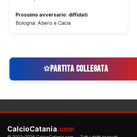
Prossimo avversario: diffidati
Bologna: Abero e Cacia
PARTITA COLLEGATA
⚽
CalcioCatania
.com
© 2002–2026 CalcioCatania.com — Tutti i diritti riservati