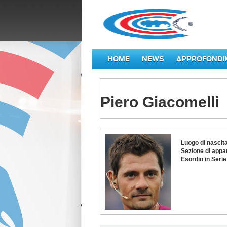
HOME
NEWS
APPROFONDI
Piero Giacomelli
Piero
Luogo di nascit
Giacomelli
Sezione di appa
Esordio in Serie