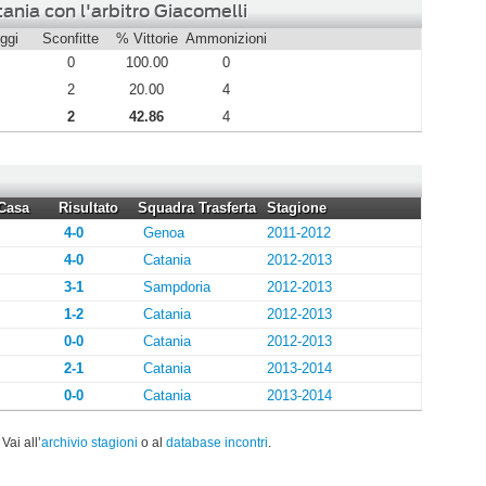
ania con l'arbitro Giacomelli
ggi
Sconfitte
% Vittorie
Ammonizioni
0
100.00
0
2
20.00
4
2
42.86
4
Casa
Risultato
Squadra Trasferta
Stagione
4-0
Genoa
2011-2012
4-0
Catania
2012-2013
3-1
Sampdoria
2012-2013
1-2
Catania
2012-2013
0-0
Catania
2012-2013
2-1
Catania
2013-2014
0-0
Catania
2013-2014
. Vai all’
archivio stagioni
o al
database incontri
.