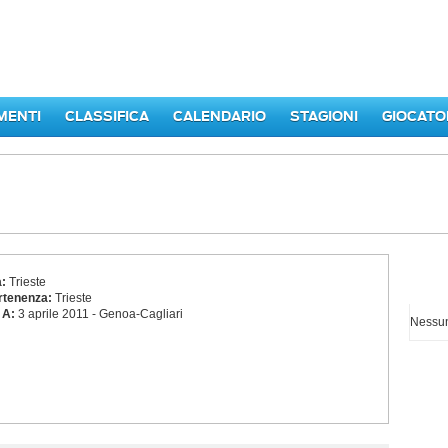
MENTI
CLASSIFICA
CALENDARIO
STAGIONI
GIOCATO
a:
Trieste
I p
rtenenza:
Trieste
 A:
3 aprile 2011 - Genoa-Cagliari
Nessun