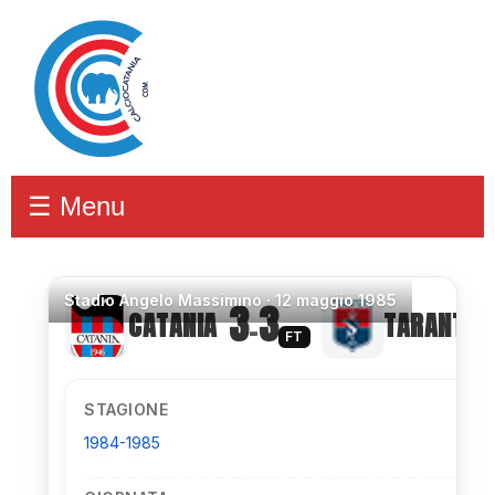
☰ Menu
Stadio
Angelo Massimino ·
12 maggio 1985
3
3
CATANIA
TARANTO
–
FT
STAGIONE
1984-1985