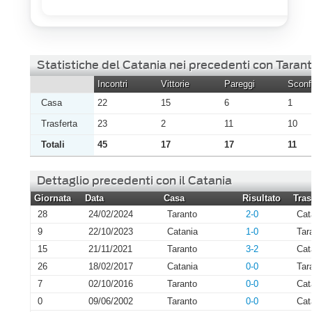
Statistiche del Catania nei precedenti con Taran
Incontri
Vittorie
Pareggi
Sconfi
Casa
22
15
6
1
Trasferta
23
2
11
10
Totali
45
17
17
11
Dettaglio precedenti con il Catania
Giornata
Data
Casa
Risultato
Tras
28
24/02/2024
Taranto
2-0
Cat
9
22/10/2023
Catania
1-0
Tar
15
21/11/2021
Taranto
3-2
Cat
26
18/02/2017
Catania
0-0
Tar
7
02/10/2016
Taranto
0-0
Cat
0
09/06/2002
Taranto
0-0
Cat