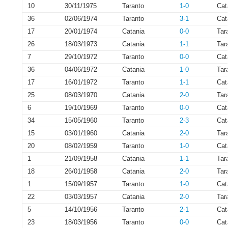
10
30/11/1975
Taranto
1-0
Cat
36
02/06/1974
Taranto
3-1
Cat
17
20/01/1974
Catania
0-0
Tar
26
18/03/1973
Catania
1-1
Tar
7
29/10/1972
Taranto
0-0
Cat
36
04/06/1972
Catania
1-0
Tar
17
16/01/1972
Taranto
1-1
Cat
25
08/03/1970
Catania
2-0
Tar
6
19/10/1969
Taranto
0-0
Cat
34
15/05/1960
Taranto
2-3
Cat
15
03/01/1960
Catania
2-0
Tar
20
08/02/1959
Taranto
1-0
Cat
1
21/09/1958
Catania
1-1
Tar
18
26/01/1958
Catania
2-0
Tar
1
15/09/1957
Taranto
1-0
Cat
22
03/03/1957
Catania
2-0
Tar
5
14/10/1956
Taranto
2-1
Cat
23
18/03/1956
Taranto
0-0
Cat