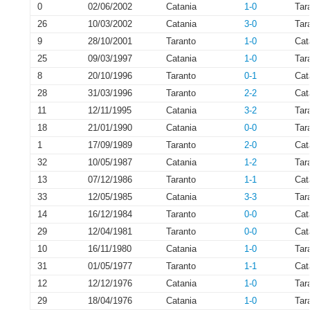
0
02/06/2002
Catania
1-0
Tar
26
10/03/2002
Catania
3-0
Tar
9
28/10/2001
Taranto
1-0
Cat
25
09/03/1997
Catania
1-0
Tar
8
20/10/1996
Taranto
0-1
Cat
28
31/03/1996
Taranto
2-2
Cat
11
12/11/1995
Catania
3-2
Tar
18
21/01/1990
Catania
0-0
Tar
1
17/09/1989
Taranto
2-0
Cat
32
10/05/1987
Catania
1-2
Tar
13
07/12/1986
Taranto
1-1
Cat
33
12/05/1985
Catania
3-3
Tar
14
16/12/1984
Taranto
0-0
Cat
29
12/04/1981
Taranto
0-0
Cat
10
16/11/1980
Catania
1-0
Tar
31
01/05/1977
Taranto
1-1
Cat
12
12/12/1976
Catania
1-0
Tar
29
18/04/1976
Catania
1-0
Tar