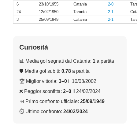
6
23/10/1955
Catania
2-0
Tar
24
12/02/1950
Taranto
2-1
Cat
3
25/09/1949
Catania
2-1
Tar
Curiosità
📊 Media gol segnati dal Catania:
1
a partita
🛡 Media gol subiti:
0.78
a partita
🏆 Miglior vittoria:
3–0
il 10/03/2002
❌ Peggior sconfitta:
2–0
il 24/02/2024
📅 Primo confronto ufficiale:
25/09/1949
⏱ Ultimo confronto:
24/02/2024