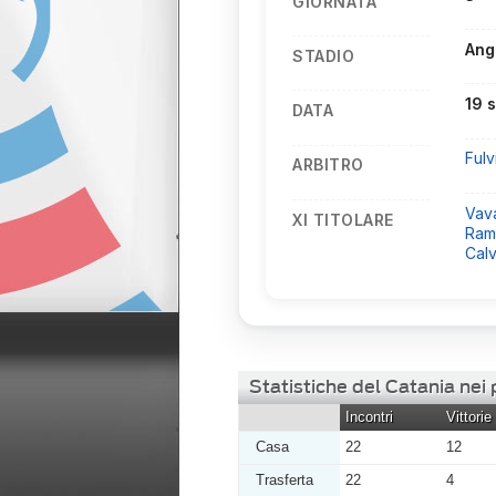
GIORNATA
Ang
STADIO
19 
DATA
Fulv
ARBITRO
Vav
XI TITOLARE
Ramb
Cal
Statistiche del Catania nei
Incontri
Vittorie
Casa
22
12
Trasferta
22
4