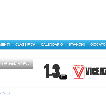
MENTI
CLASSIFICA
CALENDARIO
STAGIONI
GIOCATO
1
3
9 settembre 1965
–
VICEN
FT
5-1966