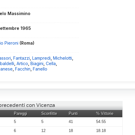
elo Massimino
settembre 1965
io Pieroni
(Roma)
assori
,
Fantazzi
,
Lampredi
,
Michelotti
,
aldelli
,
Artico
,
Biagini
,
Cella
,
vanese
,
Facchin
,
Fanello
 precedenti con Vicenza
Pareggi
Sconfitte
Punti
% Vittorie
5
5
41
54.55
6
12
18
18.18