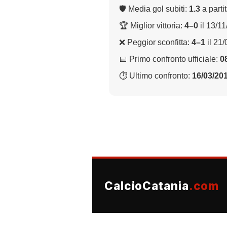
🛡 Media gol subiti:
1.3
a parti
🏆 Miglior vittoria:
4–0
il 13/1
❌ Peggior sconfitta:
4–1
il 21
📅 Primo confronto ufficiale:
0
⏱ Ultimo confronto:
16/03/20
CalcioCatania
.com