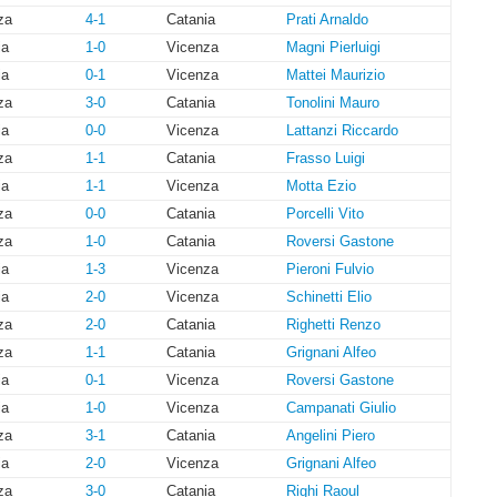
za
4-1
Catania
Prati Arnaldo
ia
1-0
Vicenza
Magni Pierluigi
ia
0-1
Vicenza
Mattei Maurizio
za
3-0
Catania
Tonolini Mauro
ia
0-0
Vicenza
Lattanzi Riccardo
za
1-1
Catania
Frasso Luigi
ia
1-1
Vicenza
Motta Ezio
za
0-0
Catania
Porcelli Vito
za
1-0
Catania
Roversi Gastone
ia
1-3
Vicenza
Pieroni Fulvio
ia
2-0
Vicenza
Schinetti Elio
za
2-0
Catania
Righetti Renzo
za
1-1
Catania
Grignani Alfeo
ia
0-1
Vicenza
Roversi Gastone
ia
1-0
Vicenza
Campanati Giulio
za
3-1
Catania
Angelini Piero
ia
2-0
Vicenza
Grignani Alfeo
za
3-0
Catania
Righi Raoul