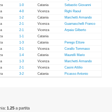
za
1-0
Catania
Sebastio Giovanni
ia
4-0
Vicenza
Righi Raoul
za
1-2
Catania
Marchetti Armando
ia
2-1
Vicenza
Guarnaschelli Franco
ia
2-1
Vicenza
Arpaia Gilberto
za
1-1
Catania
za
1-3
Catania
Perego Ettore
ia
3-1
Vicenza
Corallo Tommaso
za
1-4
Catania
Maurelli Mario
ia
1-3
Vicenza
Marchetti Armando
ia
2-1
Vicenza
Casini Attilio
za
3-2
Catania
Picasso Antonio
nia:
1.25
a partita