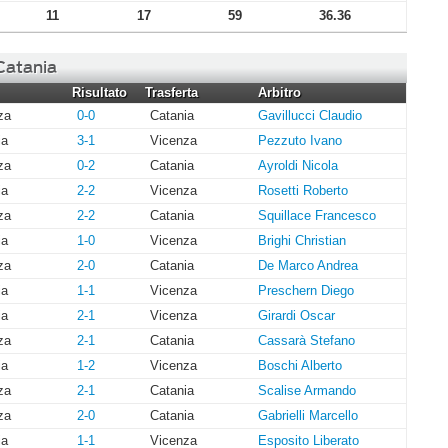
11
17
59
36.36
 Catania
Risultato
Trasferta
Arbitro
za
0-0
Catania
Gavillucci Claudio
ia
3-1
Vicenza
Pezzuto Ivano
za
0-2
Catania
Ayroldi Nicola
ia
2-2
Vicenza
Rosetti Roberto
za
2-2
Catania
Squillace Francesco
ia
1-0
Vicenza
Brighi Christian
za
2-0
Catania
De Marco Andrea
ia
1-1
Vicenza
Preschern Diego
ia
2-1
Vicenza
Girardi Oscar
za
2-1
Catania
Cassarà Stefano
ia
1-2
Vicenza
Boschi Alberto
za
2-1
Catania
Scalise Armando
za
2-0
Catania
Gabrielli Marcello
ia
1-1
Vicenza
Esposito Liberato