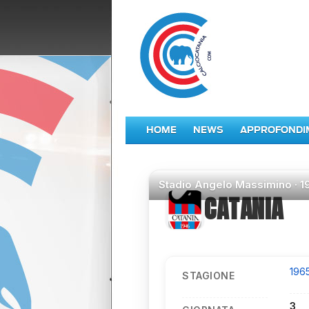
HOME
NEWS
APPROFONDI
Stadio
Angelo Massimino ·
1
CATANIA
196
STAGIONE
3