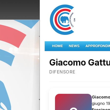
HOME
NEWS
APPROFONDI
Giacomo Gatt
DIFENSORE
Giacomo
giugno 19
Frosinon