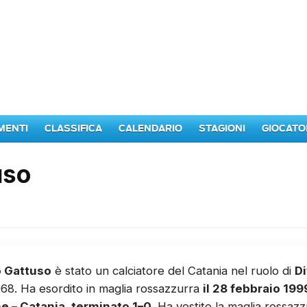
MENTI
CLASSIFICA
CALENDARIO
STAGIONI
GIOCATO
uso
 Gattuso
è stato un calciatore del Catania nel ruolo di
D
68. Ha esordito in maglia rossazzurra
il 28 febbraio 199
e – Catania, terminato 1–0
. Ha vestito la maglia rossazz