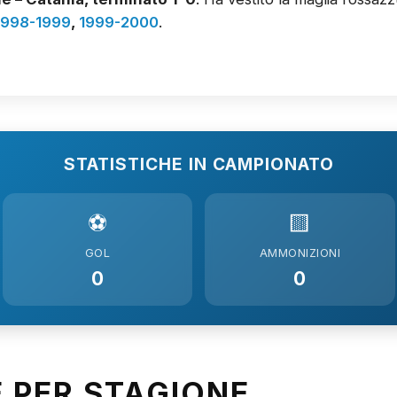
1998-1999
,
1999-2000
.
STATISTICHE IN CAMPIONATO
⚽
🟨
GOL
AMMONIZIONI
0
0
E PER STAGIONE