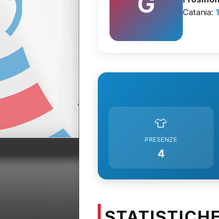
G
Catania:
👕
PRESENZE
4
STATISTICH