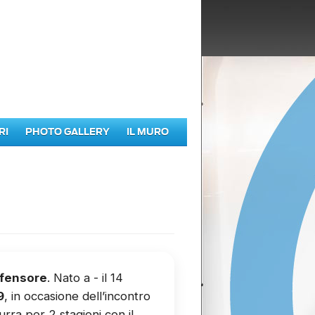
RI
PHOTO GALLERY
IL MURO
ifensore
. Nato a - il 14
9
, in occasione dell’incontro
urra per 2 stagioni con il