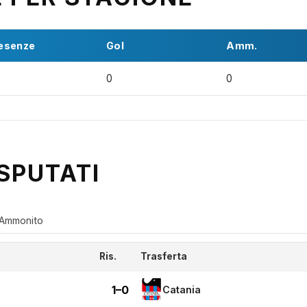
esenze
Gol
Amm.
0
0
SPUTATI
Ammonito
Ris.
Trasferta
1–0
Catania