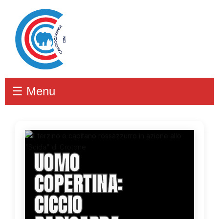
☰ Menu
UOMO
COPERTINA:
CICCIO