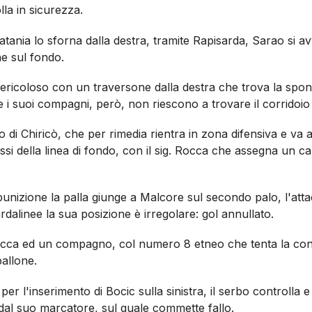
lla in sicurezza.
 Catania lo sforna dalla destra, tramite Rapisarda, Sarao si 
e sul fondo.
ricoloso con un traversone dalla destra che trova la spond
ne i suoi compagni, però, non riescono a trovare il corridoio
o di Chiricò, che per rimedia rientra in zona difensiva e va
ressi della linea di fondo, con il sig. Rocca che assegna un ca
 punizione la palla giunge a Malcore sul secondo palo, l'atta
rdalinee la sua posizione è irregolare: gol annullato.
Rocca ed un compagno, col numero 8 etneo che tenta la conc
allone.
 per l'inserimento di Bocic sulla sinistra, il serbo controlla 
dal suo marcatore, sul quale commette fallo.