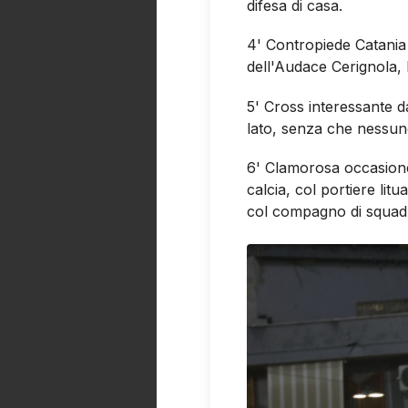
difesa di casa.
4' Contropiede Catania
dell'Audace Cerignola, 
5' Cross interessante dal
lato, senza che nessuno
6' Clamorosa occasione
calcia, col portiere li
col compagno di squad