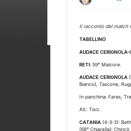
Il racconto del match 
TABELLINO
AUDACE CERIGNOLA-C
RETI
: 59° Malcore.
AUDACE CERIGNOLA
(
Bianco), Tascone, Ruggi
In panchina: Fares, Trez
All.: Tisci.
CATANIA
(4-3-3): Bethe
(68° Chiarella); Chiric