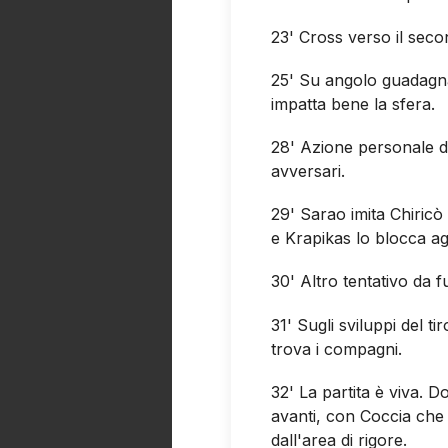
23' Cross verso il seco
25' Su angolo guadagna
impatta bene la sfera.
28' Azione personale di
avversari.
29' Sarao imita Chiricò 
e Krapikas lo blocca a
30' Altro tentativo da f
31' Sugli sviluppi del t
trova i compagni.
32' La partita è viva. D
avanti, con Coccia che 
dall'area di rigore.