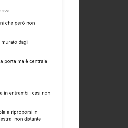
riva.
ini che però non
o murato dagli
lla porta ma è centrale
ma in entrambi i casi non
la a riproporsi in
estra, non distante