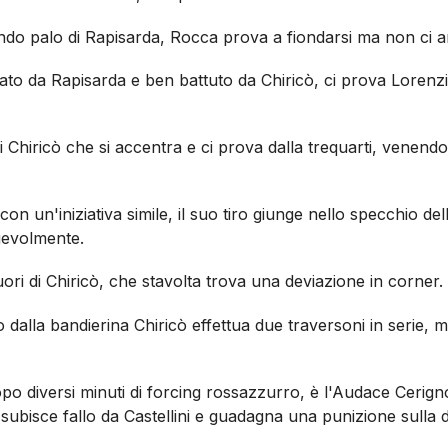
ndo palo di Rapisarda, Rocca prova a fiondarsi ma non ci ar
to da Rapisarda e ben battuto da Chiricò, ci prova Lorenz
 Chiricò che si accentra e ci prova dalla trequarti, venend
con un'iniziativa simile, il suo tiro giunge nello specchio de
gevolmente.
uori di Chiricò, che stavolta trova una deviazione in corner.
iro dalla bandierina Chiricò effettua due traversoni in serie, 
opo diversi minuti di forcing rossazzurro, è l'Audace Cerigno
subisce fallo da Castellini e guadagna una punizione sulla d