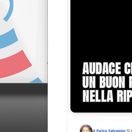
AUDACE C
UN BUON 
NELLA RI
di
Enrico Salvaggio
·
12