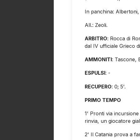
In panchina: Albertoni
All.: Zeoli.
ARBITRO
: Rocca di Rom
dal IV ufficiale Grieco d
AMMONITI
: Tascone, B
ESPULSI
: -
RECUPERO
: 0; 5'.
PRIMO TEMPO
1' Pronti via incursion
rinvia, un giocatore gial
2' Il Catania prova a f