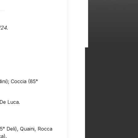
/24.
ini); Coccia (85°
.De Luca.
75° Deli), Quaini, Rocca
a).