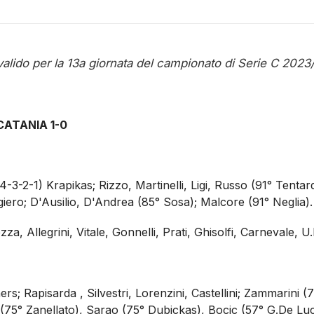
valido per la 13a giornata del campionato di Serie C 2023
ATANIA 1-0
4-3-2-1) Krapikas; Rizzo, Martinelli, Ligi, Russo (91° Tentard
ero; D'Ausilio, D'Andrea (85° Sosa); Malcore (91° Neglia).
za, Allegrini, Vitale, Gonnelli, Prati, Ghisolfi, Carnevale, U
rs; Rapisarda , Silvestri, Lorenzini, Castellini; Zammarini (
ò (75° Zanellato), Sarao (75° Dubickas), Bocic (57° G.De Luc