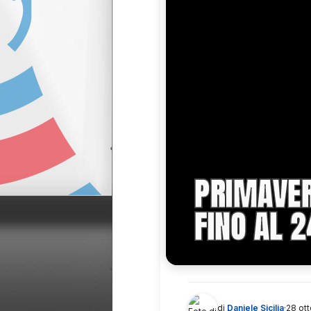
PRIMAVER
FINO AL 
di
Daniele Sicilia
·
28 ot