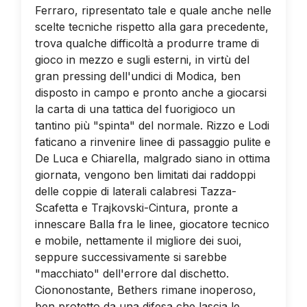
Ferraro, ripresentato tale e quale anche nelle
scelte tecniche rispetto alla gara precedente,
trova qualche difficoltà a produrre trame di
gioco in mezzo e sugli esterni, in virtù del
gran pressing dell'undici di Modica, ben
disposto in campo e pronto anche a giocarsi
la carta di una tattica del fuorigioco un
tantino più "spinta" del normale. Rizzo e Lodi
faticano a rinvenire linee di passaggio pulite e
De Luca e Chiarella, malgrado siano in ottima
giornata, vengono ben limitati dai raddoppi
delle coppie di laterali calabresi Tazza-
Scafetta e Trajkovski-Cintura, pronte a
innescare Balla fra le linee, giocatore tecnico
e mobile, nettamente il migliore dei suoi,
seppure successivamente si sarebbe
"macchiato" dell'errore dal dischetto.
Ciononostante, Bethers rimane inoperoso,
ben protetto da una difesa che lascia le