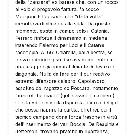
della "zanzara" ex barese che, con un tocco
al volo di pregevole fattura, fa secco
Mengoni. È l'episodio che "dà la volta"
incontrovertibilmente alla sfida. Da questo
momento, esiste in campo solo il Catania.
Ferraro rinforza il dinamismo in mediana
inserendo Palermo per Lodi e il Catania
raddoppia. Al 66' Chiarella, dalla destra, se
ne va in dribbling su due avversari, entra in
area e appoggia imparabilmente di destro in
diagonale. Nulla da fare per il pur reattivo
estremo difensore calabro. Capolavoro
assoluto del ragazzo ex Pescara, nettamente
"man of the mach" (gol e assist in carniere).
Con la Vibonese alla disperata ricerca del gol
che possa riaprire la partita, gli etnei, cui il
tecnico campano dona forza fresche in virtù
dell'inserimento dei vari Boccia, De Respinis e
Jefferson, trovano praterie in ripartenza,