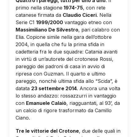
Quattro i pareggi, tutti per uno a uno
. Il
primo nella stagione
1974-75
, con rete
catanese firmata da
Claudio Ciceri
. Nella
Serie C1
1999/2000
vantaggio etneo con
Massimiliano De Silvestro
, pari calabro con
Elia. Copione simile nella gara dell’ottobre
2004, in quella che fu la prima sfida in
cadetteria fra le due squadre: Catania avanti
in virtù di un’autorete del crotonese Rossi,
pareggio dei padroni di casa in avvio di
ripresa con Guzman. Il quarto e ultimo
pareggio, nonché ultima sfida allo “Scida”, è
datata
23 settembre 2014
. Ancora una volta
lo stesso andazzo: rossazzurri in vantaggio
con
Emanuele Calaiò
, riagguantati, al 93’, da
un calcio di rigore trasformato da Camillo
Ciano.
Tre le vittorie del Crotone
, due delle quali in