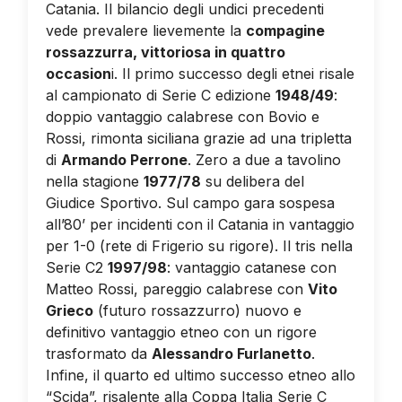
Catania. Il bilancio degli undici precedenti
vede prevalere lievemente la
compagine
rossazzurra, vittoriosa in quattro
occasion
i. Il primo successo degli etnei risale
al campionato di Serie C edizione
1948/49
:
doppio vantaggio calabrese con Bovio e
Rossi, rimonta siciliana grazie ad una tripletta
di
Armando Perrone
. Zero a due a tavolino
nella stagione
1977/78
su delibera del
Giudice Sportivo. Sul campo gara sospesa
all’80’ per incidenti con il Catania in vantaggio
per 1-0 (rete di Frigerio su rigore). Il tris nella
Serie C2
1997/98
: vantaggio catanese con
Matteo Rossi, pareggio calabrese con
Vito
Grieco
(futuro rossazzurro) nuovo e
definitivo vantaggio etneo con un rigore
trasformato da
Alessandro Furlanetto
.
Infine, il quarto ed ultimo successo etneo allo
“Scida”, risalente alla Coppa Italia Serie C