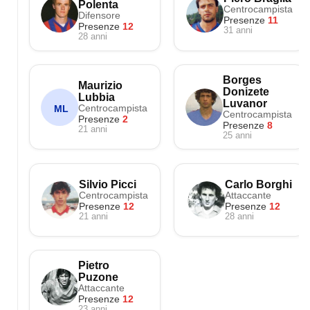
Polenta
Centrocampista
Difensore
Presenze
11
Presenze
12
31 anni
28 anni
Borges
Maurizio
Donizete
Lubbia
Luvanor
Centrocampista
ML
Centrocampista
Presenze
2
Presenze
8
21 anni
25 anni
Silvio Picci
Carlo Borghi
Centrocampista
Attaccante
Presenze
12
Presenze
12
21 anni
28 anni
Pietro
Puzone
Attaccante
Presenze
12
23 anni