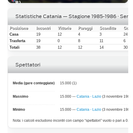
B)
Statistiche Catania — Stagione 1985-1986 · Serie
Posizione
Incontri
Vittorie
Pareggi
Sconfitte
Gol f
Casa
19
12
4
3
24
Trasferta
19
0
8
11
6
Totali
38
12
12
14
30
Spettatori
Media (gare conteggiate)
15.000 (1)
Massimo
15.000 —
Catania - Lazio
(3 novembre 1985)
Minimo
15.000 —
Catania - Lazio
(3 novembre 1985)
Nota: i calcoli escludono incontri con campo “spettatori” vuoto o pari a 0.