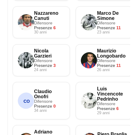
Nazzareno
Marco De
Canuti
Simone
Difensore
Difensore
Presenze
6
Presenze
11
30 anni
23 anni
Nicola
Maurizio
Garzieri
Longobardo
Difensore
Difensore
Presenze
3
Presenze
11
24 anni
26 anni
Luis
Claudio
Vincencote
Onofri
Pedrinho
Difensore
CO
Difensore
Presenze
0
Presenze
6
34 anni
29 anni
Adriano
Piero Braglia