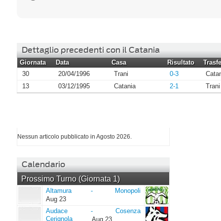
Dettaglio precedenti con il Catania
Giornata
Data
Casa
Risultato
Trasfe
30
20/04/1996
Trani
0-3
Cata
13
03/12/1995
Catania
2-1
Trani
I più letti di Agosto 2026
Nessun articolo pubblicato in Agosto 2026.
Calendario
Prossimo Turno (Giornata 1)
Altamura
Monopoli
Altamura
-
Monopoli
Aug 23
Audace
Cosenza
Audace
-
Cosenza
Cerignola
Cerignola
Aug 23