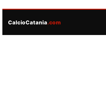
CalcioCatania
.com