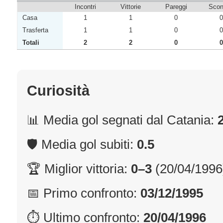
Incontri
Vittorie
Pareggi
Sconf
Casa
1
1
0
0
Trasferta
1
1
0
0
Totali
2
2
0
0
Curiosità
📊 Media gol segnati dal Catania:
🛡 Media gol subiti:
0.5
🏆 Miglior vittoria:
0–3
(20/04/1996
📅 Primo confronto:
03/12/1995
⏱ Ultimo confronto:
20/04/1996