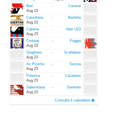
Bari
Cavese
Bari
-
Cavese
Aug 23
Casertana
Barletta
Casertana
-
Barletta
Aug 23
Catania
Inter
Catania
-
Inter U23
U23
Aug 23
Crotone
Foggia
Crotone
-
Foggia
Aug 23
Giugliano
Scafatese
Giugliano
-
Scafatese
Aug 23
Az
Savoia
Az Picerno
-
Savoia
Picerno
Aug 23
Potenza
Casarano
Potenza
-
Casarano
Aug 23
Salernitana
Sorrento
Salernitana
-
Sorrento
Aug 23
Consulta il calendario