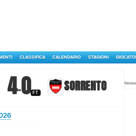
MENTI
CLASSIFICA
CALENDARIO
STAGIONI
GIOCATO
I p
4
0
–
SORRENTO
Nessun
FT
026