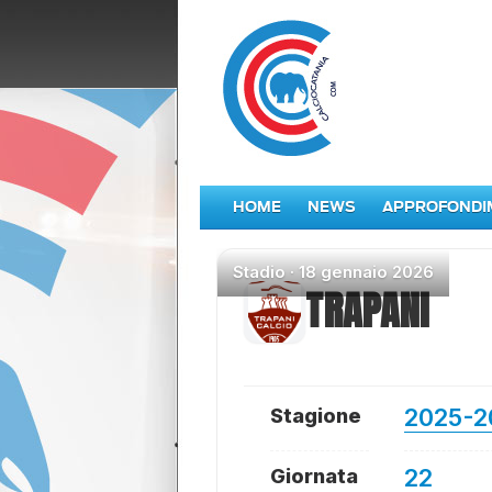
HOME
NEWS
APPROFONDI
Stadio
·
18 gennaio 2026
TRAPANI
2025-2
Stagione
22
Giornata