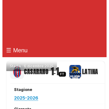
☰ Menu
Stadio
·
6 dicembre 2025
1
1
CASARANO
LATINA
–
FT
Stagione
2025-2026
Giornata