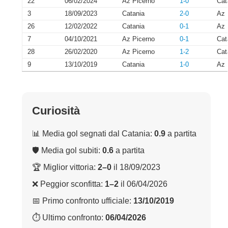
22
06/02/2024
Az Picerno
1-0
Cat
3
18/09/2023
Catania
2-0
Az 
26
12/02/2022
Catania
0-1
Az 
7
04/10/2021
Az Picerno
0-1
Cat
28
26/02/2020
Az Picerno
1-2
Cat
9
13/10/2019
Catania
1-0
Az 
Curiosità
📊 Media gol segnati dal Catania:
0.9
a partita
🛡 Media gol subiti:
0.6
a partita
🏆 Miglior vittoria:
2–0
il 18/09/2023
❌ Peggior sconfitta:
1–2
il 06/04/2026
📅 Primo confronto ufficiale:
13/10/2019
⏱ Ultimo confronto:
06/04/2026