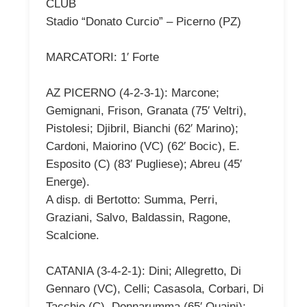
CLUB
Stadio “Donato Curcio” – Picerno (PZ)
MARCATORI: 1′ Forte
AZ PICERNO (4-2-3-1): Marcone;
Gemignani, Frison, Granata (75′ Veltri),
Pistolesi; Djibril, Bianchi (62′ Marino);
Cardoni, Maiorino (VC) (62′ Bocic), E.
Esposito (C) (83′ Pugliese); Abreu (45′
Energe).
A disp. di Bertotto: Summa, Perri,
Graziani, Salvo, Baldassin, Ragone,
Scalcione.
CATANIA (3-4-2-1): Dini; Allegretto, Di
Gennaro (VC), Celli; Casasola, Corbari, Di
Tacchio (C), Donnarumma (65′ Quaini);