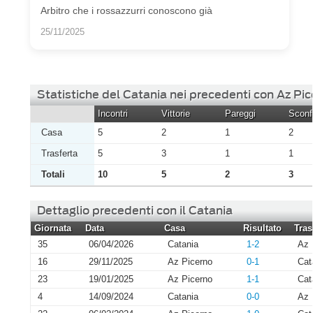
Arbitro che i rossazzurri conoscono già
25/11/2025
Statistiche del Catania nei precedenti con Az Pi
Incontri
Vittorie
Pareggi
Sconfi
Casa
5
2
1
2
Trasferta
5
3
1
1
Totali
10
5
2
3
Dettaglio precedenti con il Catania
Giornata
Data
Casa
Risultato
Tras
35
06/04/2026
Catania
1-2
Az 
16
29/11/2025
Az Picerno
0-1
Cat
23
19/01/2025
Az Picerno
1-1
Cat
4
14/09/2024
Catania
0-0
Az 