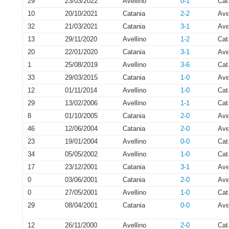
29
23/03/2022
Avellino
0-1
Cat
10
20/10/2021
Catania
2-2
Ave
32
21/03/2021
Catania
3-1
Ave
13
29/11/2020
Avellino
1-2
Cat
20
22/01/2020
Catania
3-1
Ave
1
25/08/2019
Avellino
3-6
Cat
33
29/03/2015
Catania
1-0
Ave
12
01/11/2014
Avellino
1-0
Cat
29
13/02/2006
Avellino
1-1
Cat
8
01/10/2005
Catania
2-0
Ave
46
12/06/2004
Catania
2-0
Ave
23
19/01/2004
Avellino
0-0
Cat
34
05/05/2002
Avellino
1-0
Cat
17
23/12/2001
Catania
3-1
Ave
0
03/06/2001
Catania
2-0
Ave
0
27/05/2001
Avellino
1-0
Cat
29
08/04/2001
Catania
0-0
Ave
12
26/11/2000
Avellino
2-0
Cat