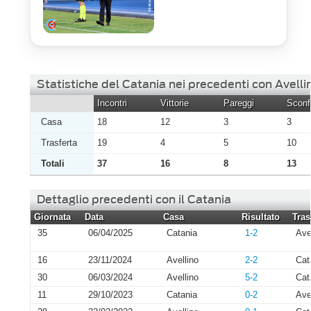
Statistiche del Catania nei precedenti con Avelli
Incontri
Vittorie
Pareggi
Sconfi
Casa
18
12
3
3
Trasferta
19
4
5
10
Totali
37
16
8
13
Dettaglio precedenti con il Catania
Giornata
Data
Casa
Risultato
Tras
35
06/04/2025
Catania
1-2
Ave
16
23/11/2024
Avellino
2-2
Cat
30
06/03/2024
Avellino
5-2
Cat
11
29/10/2023
Catania
0-2
Ave