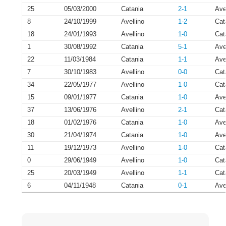
25
05/03/2000
Catania
2-1
Ave
8
24/10/1999
Avellino
1-2
Cat
18
24/01/1993
Avellino
1-0
Cat
1
30/08/1992
Catania
5-1
Ave
22
11/03/1984
Catania
1-1
Ave
7
30/10/1983
Avellino
0-0
Cat
34
22/05/1977
Avellino
1-0
Cat
15
09/01/1977
Catania
1-0
Ave
37
13/06/1976
Avellino
2-1
Cat
18
01/02/1976
Catania
1-0
Ave
30
21/04/1974
Catania
1-0
Ave
11
19/12/1973
Avellino
1-0
Cat
0
29/06/1949
Avellino
1-0
Cat
25
20/03/1949
Avellino
1-1
Cat
6
04/11/1948
Catania
0-1
Ave