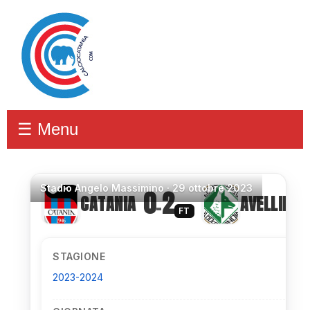
☰ Menu
Stadio
Angelo Massimino ·
29 ottobre 2023
0
2
CATANIA
AVELLINO
–
FT
STAGIONE
2023-2024