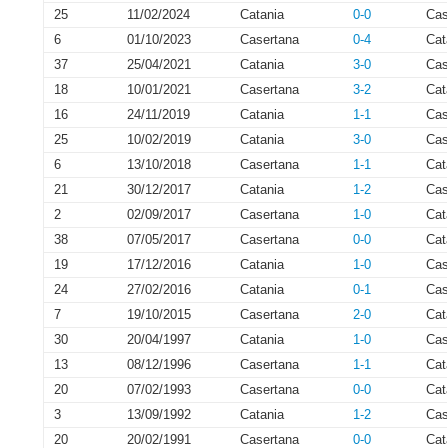
25
11/02/2024
Catania
0-0
Cas
6
01/10/2023
Casertana
0-4
Cat
37
25/04/2021
Catania
3-0
Cas
18
10/01/2021
Casertana
3-2
Cat
16
24/11/2019
Catania
1-1
Cas
25
10/02/2019
Catania
3-0
Cas
6
13/10/2018
Casertana
1-1
Cat
21
30/12/2017
Catania
1-2
Cas
2
02/09/2017
Casertana
1-0
Cat
38
07/05/2017
Casertana
0-0
Cat
19
17/12/2016
Catania
1-0
Cas
24
27/02/2016
Catania
0-1
Cas
7
19/10/2015
Casertana
2-0
Cat
30
20/04/1997
Catania
1-0
Cas
13
08/12/1996
Casertana
1-1
Cat
20
07/02/1993
Casertana
0-0
Cat
3
13/09/1992
Catania
1-2
Cas
20
20/02/1991
Casertana
0-0
Cat