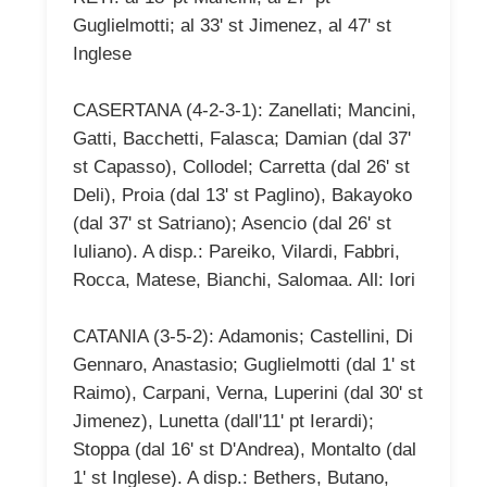
Guglielmotti; al 33' st Jimenez, al 47' st
Inglese
CASERTANA (4-2-3-1): Zanellati; Mancini,
Gatti, Bacchetti, Falasca; Damian (dal 37'
st Capasso), Collodel; Carretta (dal 26' st
Deli), Proia (dal 13' st Paglino), Bakayoko
(dal 37' st Satriano); Asencio (dal 26' st
Iuliano). A disp.: Pareiko, Vilardi, Fabbri,
Rocca, Matese, Bianchi, Salomaa. All: Iori
CATANIA (3-5-2): Adamonis; Castellini, Di
Gennaro, Anastasio; Guglielmotti (dal 1' st
Raimo), Carpani, Verna, Luperini (dal 30' st
Jimenez), Lunetta (dall'11' pt Ierardi);
Stoppa (dal 16' st D'Andrea), Montalto (dal
1' st Inglese). A disp.: Bethers, Butano,