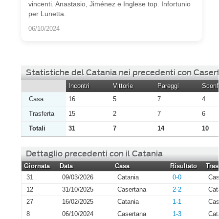
vincenti. Anastasio, Jiménez e Inglese top. Infortunio
per Lunetta.
06/10/2024
Statistiche del Catania nei precedenti con Caser
Incontri
Vittorie
Pareggi
Sconfi
Casa
16
5
7
4
Trasferta
15
2
7
6
Totali
31
7
14
10
Dettaglio precedenti con il Catania
Giornata
Data
Casa
Risultato
Tras
31
09/03/2026
Catania
0-0
Cas
12
31/10/2025
Casertana
2-2
Cat
27
16/02/2025
Catania
1-1
Cas
8
06/10/2024
Casertana
1-3
Cat