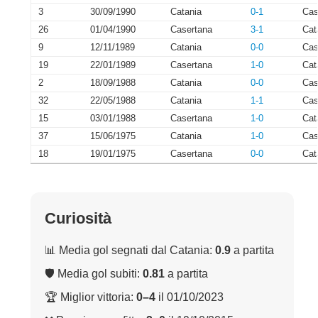
3
30/09/1990
Catania
0-1
Cas
26
01/04/1990
Casertana
3-1
Cat
9
12/11/1989
Catania
0-0
Cas
19
22/01/1989
Casertana
1-0
Cat
2
18/09/1988
Catania
0-0
Cas
32
22/05/1988
Catania
1-1
Cas
15
03/01/1988
Casertana
1-0
Cat
37
15/06/1975
Catania
1-0
Cas
18
19/01/1975
Casertana
0-0
Cat
Curiosità
📊 Media gol segnati dal Catania:
0.9
a partita
🛡 Media gol subiti:
0.81
a partita
🏆 Miglior vittoria:
0–4
il 01/10/2023