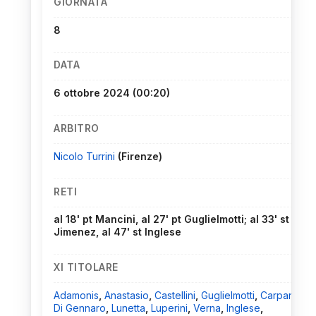
GIORNATA
8
DATA
6 ottobre 2024
(00:20)
ARBITRO
Nicolo Turrini
(Firenze)
RETI
al 18' pt Mancini, al 27' pt Guglielmotti; al 33' st
Jimenez, al 47' st Inglese
XI TITOLARE
Adamonis
,
Anastasio
,
Castellini
,
Guglielmotti
,
Carpani
,
Di Gennaro
,
Lunetta
,
Luperini
,
Verna
,
Inglese
,