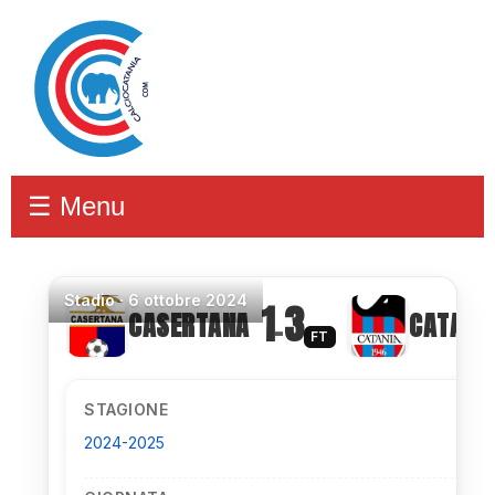
☰ Menu
Stadio
·
6 ottobre 2024
1
3
CASERTANA
CATANI
–
FT
STAGIONE
2024-2025